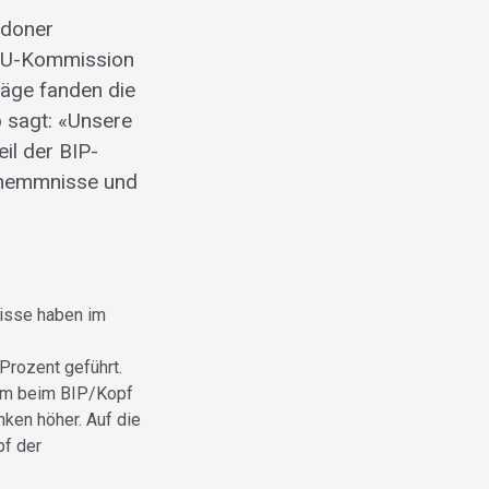
ndoner
 EU-Kommission
träge fanden die
o sagt: «Unsere
il der BIP-
lshemmnisse und
isse haben im
Prozent geführt.
tum beim BIP/Kopf
ken höher. Auf die
pf der