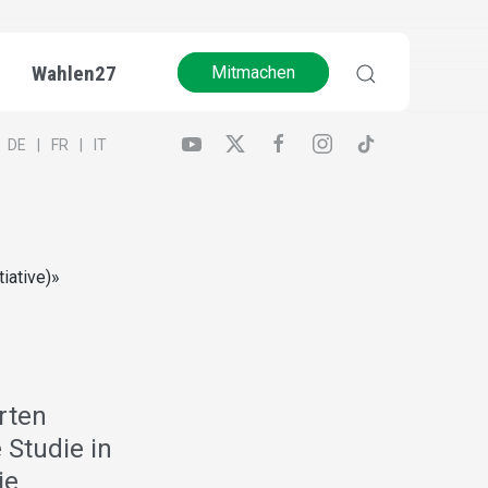
Wahlen27
Mitmachen
DE
FR
IT
iative)»
rten
 Studie in
ie