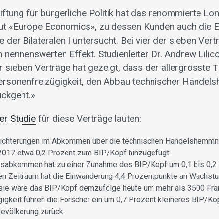
tiftung für bürgerliche Politik hat das renommierte Lo
tut «Europe Economics», zu dessen Kunden auch die
ge der Bilateralen I untersucht. Bei vier der sieben Ver
nennenswerten Effekt. Studienleiter Dr. Andrew Lilic
 sieben Verträge hat gezeigt, dass der allergrösste Te
Personenfreizügigkeit, den Abbau technischer Hande
ückgeht.»
er Studie
für diese Verträge lauten:
eichterungen im Abkommen über die technischen Handelshemmn
2017 etwa 0,2 Prozent zum BIP/Kopf hinzugefügt.
sabkommen hat zu einer Zunahme des BIP/Kopf um 0,1 bis 0,2 
en Zeitraum hat die Einwanderung 4,4 Prozentpunkte an Wachs
sie wäre das BIP/Kopf demzufolge heute um mehr als 3500 Fran
igkeit führen die Forscher ein um 0,7 Prozent kleineres BIP/Ko
evölkerung zurück.