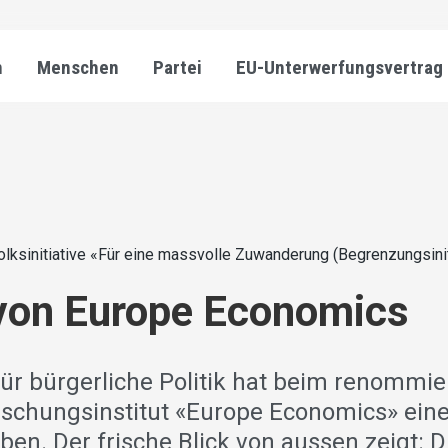
n
Menschen
Partei
EU-Unterwerfungsvertrag
olksinitiative «Für eine massvolle Zuwanderung (Begrenzungsinit
 von Europe Economics
für bürgerliche Politik hat beim renommie
schungsinstitut «Europe Economics» eine
en. Der frische Blick von aussen zeigt: D