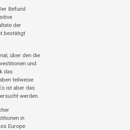
Der Befund
sitive
ltate der
t bestätigt
nal, über den die
vestitionen und
ik das
aben teilweise
Es ist aber das
tersucht werden.
cher
itionen in
mäss Europe