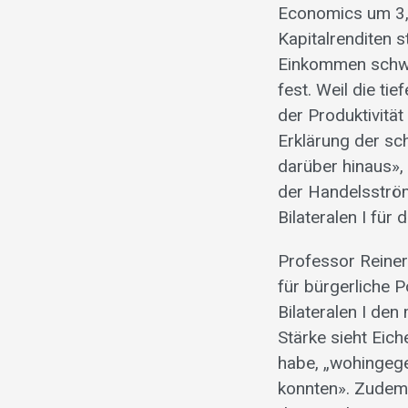
Economics um 3,
Kapitalrenditen s
Einkommen schwer
fest. Weil die ti
der Produktivität
Erklärung der sc
darüber hinaus»,
der Handelsström
Bilateralen I für
Professor Reiner 
für bürgerliche Po
Bilateralen I de
Stärke sieht Eic
habe, „wohingege
konnten». Zudem