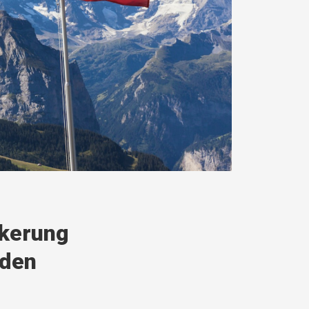
lkerung
eden