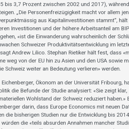
5 bis 3,7 Prozent zwischen 2002 und 2017), während
teigen. „Die Personenfreizügigkeit macht vor allem jen
punktmässig aus Kapitalinvestitionen stammt“, hält 
eferen Investitionen und der höhere Arbeitsanteil am B
 gehen, «ist die Einwanderung wahrscheinlich der Schl
hwachen Schweizer Produktivitätsentwicklung im letz
 sagt Andrew Lilico. Stephan Rietiker hält fest, dass 
e weg von der EU hin zu Asien und den USA sowie mi
 die Schweiz weiter an Bedeutung verlieren» werden.
Eichenberger, Ökonom an der Universität Fribourg, hat
litik die Befunde der Studie analysiert: «Sie zeigt klar,
n materiellen Wohlstand der Schweiz reduziert haben.» 
henberger darin, dass Europe Economics mit neuen Da
n die bisherigen Studien nur die Entwicklung bis 201
 würden die «teils absurden Annahmen mancher Studi