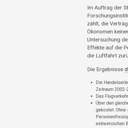
Im Auftrag der S
Forschungsinsti
zählt, die Verträ
Ökonomen keinen 
Untersuchung der
Effekte auf die 
die Luftfahrt zur
Die Ergebnisse
d
Die Handelserl
Zeitraum 2002-
Das Flugverkehr
Über den gleich
gekostet. Ohne 
Personenfreizüg
einheimischen B