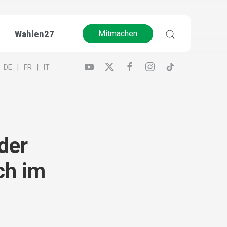
Wahlen27
Mitmachen
DE
FR
IT
der
ch im