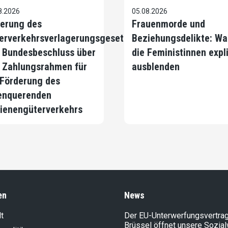
8.2026
05.08.2026
erung des
Frauenmorde und
erverkehrsverlagerungsgesetzes
Beziehungsdelikte: Wa
 Bundesbeschluss über
die Feministinnen expli
 Zahlungsrahmen für
ausblenden
 Förderung des
enquerenden
ienengüterverkehrs
en
News
t
Der EU-Unterwerfungsvertrag
Brüssel öffnet unsere Sozia