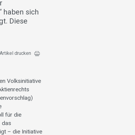
r
“ haben sich
gt. Diese
Artikel drucken
 Volksinitiative
Aktienrechts
genvorschlag)
e
l für die
d das
 – die Initiative