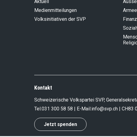
Aktuell
Aussen
Medienmitteilungen
Armee
Volksinitiativen der SVP
Finanz
Sozia
Mensch
Religi
Kontakt
Schweizerische Volkspartei SVP, Generalsekreta
Tel.
031 300 58 58
| E-Mail:
info@svp.ch
| CH83 
Jetzt spenden