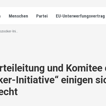
n
Menschen
Partei
EU-Unterwerfungsvertrag
zocker-Ini...
teileitung und Komitee 
er-Initiative“ einigen si
echt