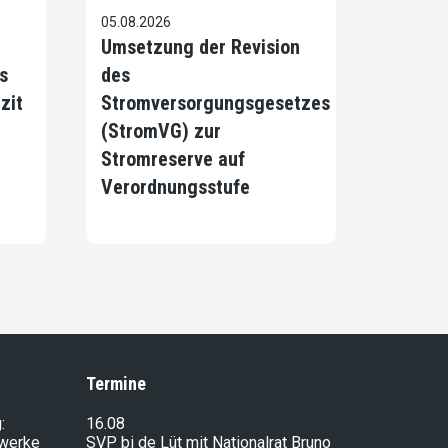
05.08.2026
Umsetzung der Revision
s
des
zit
Stromversorgungsgesetzes
(StromVG) zur
Stromreserve auf
Verordnungsstufe
Termine
:
16.08
lwerke
SVP bi de Lüt mit Nationalrat Bruno