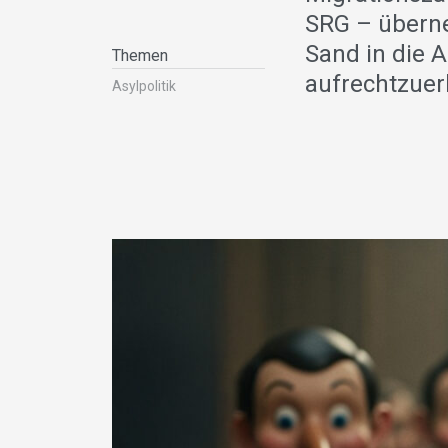
SRG – überne
Sand in die 
Themen
aufrechtzuer
Asylpolitik