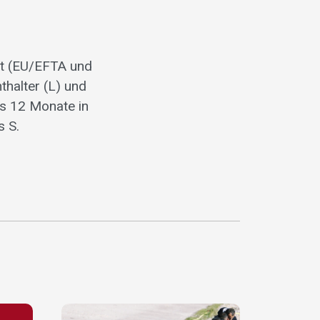
rt (EU/EFTA und
thalter (L) und
s 12 Monate in
s S.