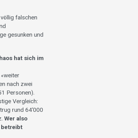
völlig falschen
und
olge gesunken und
haos hat sich im
 «weiter
men nach zwei
51 Personen).
stige Vergleich:
trug rund 64’000
z.
Wer also
 betreibt