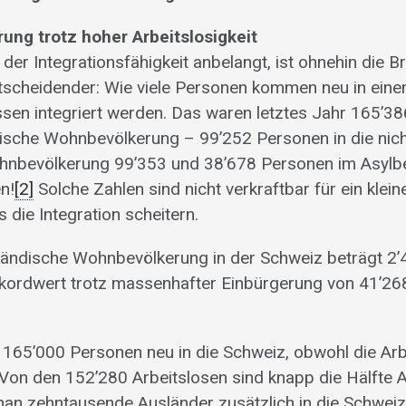
ng trotz hoher Arbeitslosigkeit
er Integrationsfähigkeit anbelangt, ist ohnehin die Br
cheidender: Wie viele Personen kommen neu in einem
en integriert werden. Das waren letztes Jahr 165’38
ische Wohnbevölkerung – 99’252 Personen in die nic
hnbevölkerung 99’353 und 38’678 Personen im Asylber
n!
[2]
Solche Zahlen sind nicht verkraftbar für ein klei
 die Integration scheitern.
ländische Wohnbevölkerung in der Schweiz beträgt 2
ekordwert trotz massenhafter Einbürgerung von 41’26
65’000 Personen neu in die Schweiz, obwohl die Arbe
 Von den 152’280 Arbeitslosen sind knapp die Hälfte 
an zehntausende Ausländer zusätzlich in die Schweiz