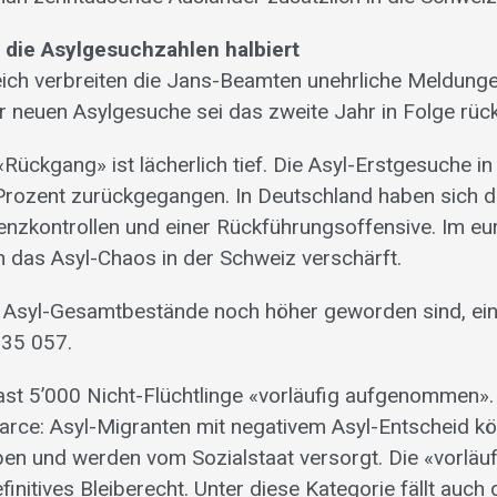
 die Asylgesuchzahlen halbiert
ich verbreiten die Jans-Beamten unehrliche Meldunge
er neuen Asylgesuche sei das zweite Jahr in Folge rück
Rückgang» ist lächerlich tief. Die Asyl-Erstgesuche i
Prozent zurückgegangen. In Deutschland haben sich 
renzkontrollen und einer Rückführungsoffensive. Im e
ch das Asyl-Chaos in der Schweiz verschärft.
ie Asyl-Gesamtbestände noch höher geworden sind, ein
235 057.
t 5’000 Nicht-Flüchtlinge «vorläufig aufgenommen». 
arce: Asyl-Migranten mit negativem Asyl-Entscheid k
ben und werden vom Sozialstaat versorgt. Die «vorlä
efinitives Bleiberecht. Unter diese Kategorie fällt auch 