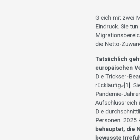
Gleich mit zwei 
Eindruck. Sie tun 
Migrationsbereic
die Netto-Zuwand
Tatsächlich geh
europäischen Ve
Die Trickser-Bea
rückläufig»
[1]
. S
Pandemie-Jahren 
Aufschlussreich i
Die durchschnit
Personen. 2025 k
behauptet, die 
bewusste Irrefü