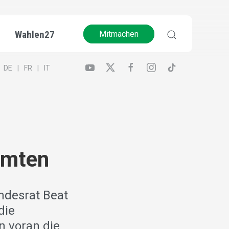
Wahlen27
Mitmachen
DE
FR
IT
amten
ndesrat Beat
die
n voran die