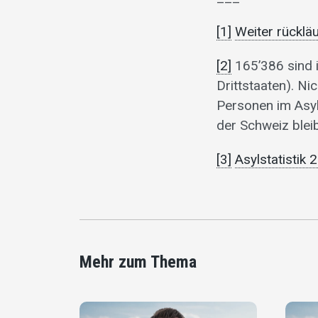
[1]
Weiter rückl
[2]
165’386 sind 
Drittstaaten). N
Personen im Asy
der Schweiz blei
[3]
Asylstatistik 
Mehr zum Thema