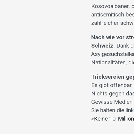
Kosovoalbaner, d
antisemitisch be
zahlreicher schw
Nach wie vor st
Schweiz.
Dank de
Asylgesuchsteller
Nationalitäten, d
Tricksereien g
Es gibt offenbar
Nichts gegen da
Gewisse Medien –
Sie halten die li
«Keine 10-Millio
___