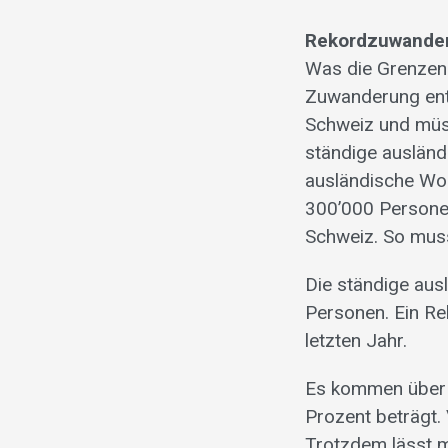
Rekordzuwanderu
Was die Grenzen d
Zuwanderung ents
Schweiz und müss
ständige ausländ
ausländische Wo
300’000 Persone
Schweiz. So muss
Die ständige aus
Personen. Ein R
letzten Jahr.
Es kommen über 1
Prozent beträgt.
Trotzdem lässt m