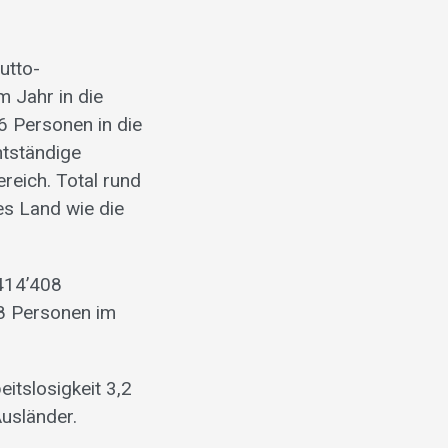
utto-
 Jahr in die
6 Personen in die
htständige
eich. Total rund
nes Land wie die
’414’408
8 Personen im
itslosigkeit 3,2
Ausländer.
.