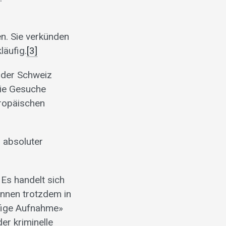
n. Sie verkünden
läufig.
[3]
n der Schweiz
die Gesuche
uropäischen
 absoluter
Es handelt sich
önnen trotzdem in
ufige Aufnahme»
der kriminelle