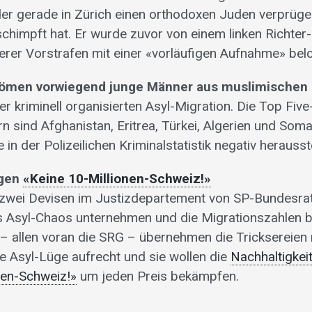
er gerade in Zürich einen orthodoxen Juden verprüge
schimpft hat. Er wurde zuvor von einem linken Richte
erer Vorstrafen mit einer «vorläufigen Aufnahme» belo
römen vorwiegend junge Männer aus muslimischen 
r kriminell organisierten Asyl-Migration. Die Top Fiv
n sind Afghanistan, Eritrea, Türkei, Algerien und Somal
ie in der Polizeilichen Kriminalstatistik negativ herauss
egen
«Keine 10-Millionen-Schweiz!»
 zwei Devisen im Justizdepartement von SP-Bundesrat
s Asyl-Chaos unternehmen und die Migrationszahlen 
 allen voran die SRG – übernehmen die Tricksereien 
nke Asyl-Lüge aufrecht und sie wollen die
Nachhaltigkeit
nen-Schweiz!»
um jeden Preis bekämpfen.