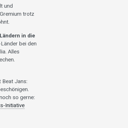
lt und
r-Gremium trotz
hnt.
Ländern in die
e-Länder bei den
ia. Alles
techen.
 Beat Jans:
beschönigen.
noch so gerne:
s-Initiative