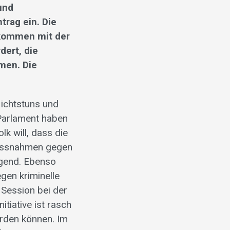
und
trag ein. Die
bkommen mit der
dert, die
men. Die
Nichtstuns und
 Parlament haben
lk will, dass die
 Massnahmen gegen
gend. Ebenso
gen kriminelle
 Session bei der
tiative ist rasch
erden können. Im