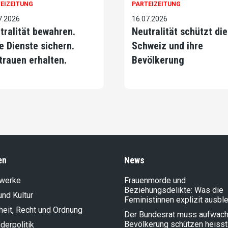
EIZEITUNG
PARTEIZEITUNG
7.2026
16.07.2026
tralität bewahren.
Neutralität schützt die
e Dienste sichern.
Schweiz und ihre
trauen erhalten.
Bevölkerung
en
News
lwerke
Frauenmorde und
Beziehungsdelikte: Was die
und Kultur
Feministinnen explizit ausbl
heit, Recht und Ordnung
Der Bundesrat muss aufwach
Bevölkerung schützen heisst
der­politik