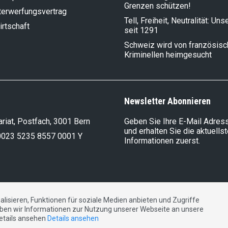
Grenzen schützen!
terwerfungsvertrag
Tell, Freiheit, Neutralität: Un
rt­schaft
seit 1291
Schweiz wird von französis
Kriminellen heimgesucht
Newsletter Abonnieren
riat, Postfach, 3001 Bern
Geben Sie Ihre E-Mail Adress
und erhalten Sie die aktuells
0023 5235 8557 0001 Y
Informationen zuerst.
lisieren, Funktionen für soziale Medien anbieten und Zugriffe
DE
FR
IT
ben wir Informationen zur Nutzung unserer Webseite an unsere
Details ansehen
Details ansehen