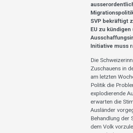
ausserordentlic
Migrationspolit
SVP bekräftigt 
EU zu kündigen 
Ausschaffungsin
Initiative muss
Die Schweizerinn
Zuschauens in de
am letzten Wochen
Politik die Prob
explodierende A
erwarten die Sti
Ausländer vorgeg
Behandlung der SV
dem Volk vorzule