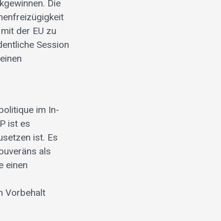
ckgewinnen. Die
enfreizügigkeit
mit der EU zu
dentliche Session
 einen
olitique im In-
 ist es
setzen ist. Es
Souveräns als
e einen
n Vorbehalt