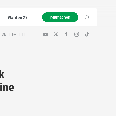
Wahlen27
Mitmachen
DE
FR
IT
k
ine