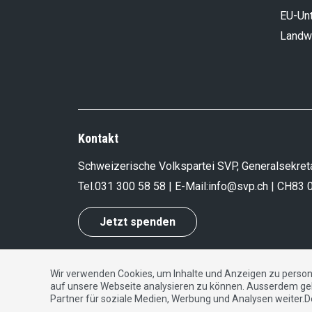
EU-Un
Landwi
Kontakt
Schweizerische Volkspartei SVP, Generalsekreta
Tel.
031 300 58 58
| E-Mail:
info@svp.ch
| CH83 
Jetzt spenden
Wir verwenden Cookies, um Inhalte und Anzeigen zu persona
Impressum
|
Datenschutzerklärung
|
Kontakt
auf unsere Webseite analysieren zu können. Ausserdem ge
Partner für soziale Medien, Werbung und Analysen weiter.