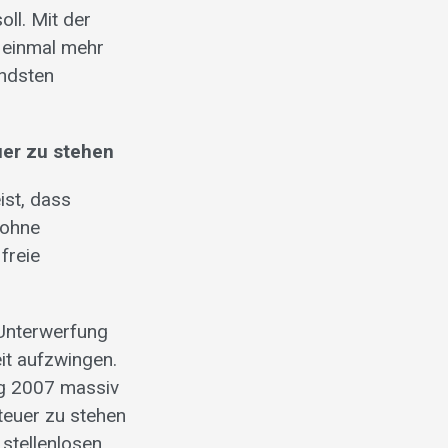
ll. Mit der
 einmal mehr
endsten
uer zu stehen
st, dass
 ohne
freie
 Unterwerfung
it aufzwingen.
ung 2007 massiv
 teuer zu stehen
stellenlosen