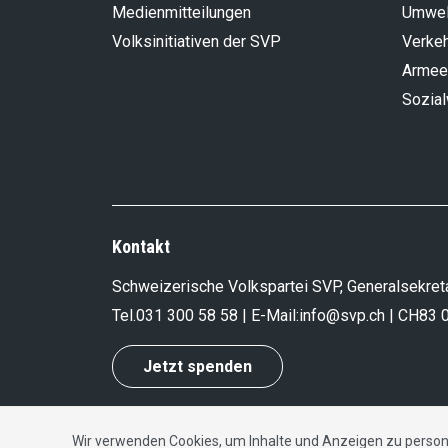
Medienmitteilungen
Umwel
Volksinitiativen der SVP
Verke
Armee
Sozia
Kontakt
Schweizerische Volkspartei SVP, Generalsekreta
Tel.
031 300 58 58
| E-Mail:
info@svp.ch
| CH83 
Jetzt spenden
Wir verwenden Cookies, um Inhalte und Anzeigen zu persona