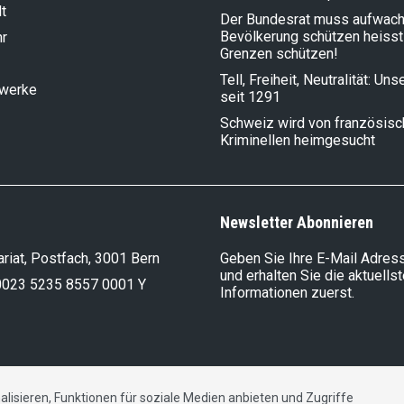
t
Der Bundesrat muss aufwach
Bevölkerung schützen heisst
hr
Grenzen schützen!
Tell, Freiheit, Neutralität: Un
lwerke
seit 1291
Schweiz wird von französis
Kriminellen heimgesucht
Newsletter Abonnieren
riat, Postfach, 3001 Bern
Geben Sie Ihre E-Mail Adress
und erhalten Sie die aktuells
0023 5235 8557 0001 Y
Informationen zuerst.
lisieren, Funktionen für soziale Medien anbieten und Zugriffe