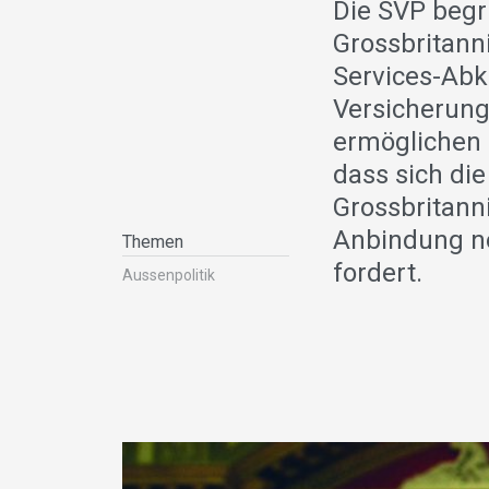
Die SVP begr
Grossbritann
Services-Ab
Versicherun
ermöglichen 
dass sich di
Grossbritanni
Anbindung n
Themen
fordert.
Aussenpolitik