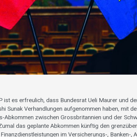
 ist es erfreulich, dass Bundesrat Ueli Maurer und der
shi Sunak Verhandlungen aufgenommen haben, mit dem
ces-Abkommen zwischen Grossbritannien und der Schw
 Zumal das geplante Abkommen künftig den grenzübe
Finanzdienstleistungen im Versicherungs-, Banken-, 