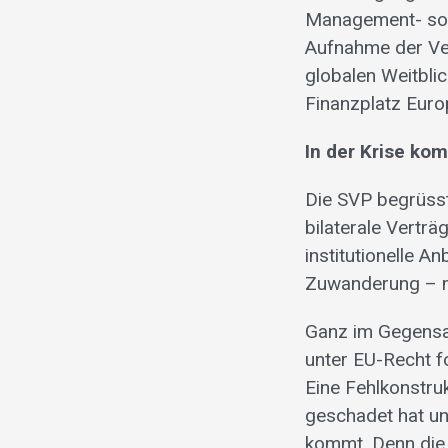
Management- sowi
Aufnahme der Ve
globalen Weitbli
Finanzplatz Euro
In der Krise ko
Die SVP begrüss
bilaterale Vertr
institutionelle 
Zuwanderung – m
Ganz im Gegensat
unter EU-Recht f
Eine Fehlkonstru
geschadet hat und
kommt. Denn die 