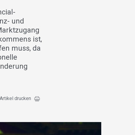
cial-
nz- und
Marktzugang
bkommens ist,
fen muss, da
onelle
anderung
Artikel drucken