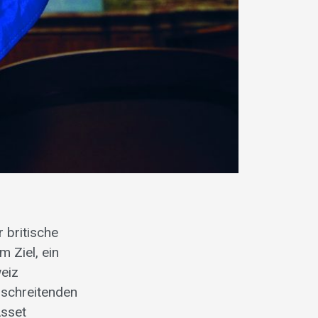
 britische
 Ziel, ein
eiz
rschreitenden
Asset