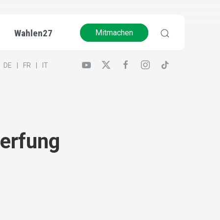
Wahlen27
Mitmachen
DE
FR
IT
werfung