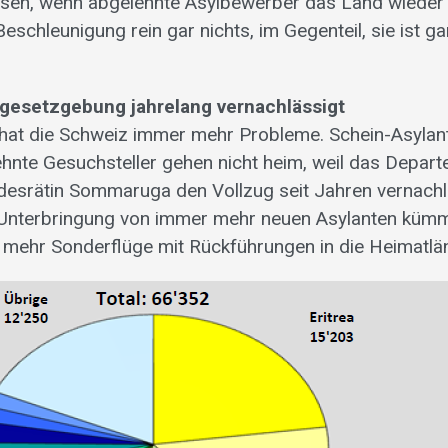
sen, wenn abgelehnte Asylbewerber das Land wieder 
Beschleunigung rein gar nichts, im Gegenteil, sie ist ga
lgesetzgebung jahrelang vernachlässigt
hat die Schweiz immer mehr Probleme. Schein-Asylant
ehnte Gesuchsteller gehen nicht heim, weil das Depar
esrätin Sommaruga den Vollzug seit Jahren vernachl
 Unterbringung von immer mehr neuen Asylanten kümme
mehr Sonderflüge mit Rückführungen in die Heimatlän