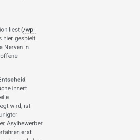
n liest (
/wp-
s hier gespielt
ie Nerven in
 offene
 Entscheid
uche innert
elle
gt wird, ist
unigter
nter Asylbewerber
erfahren erst