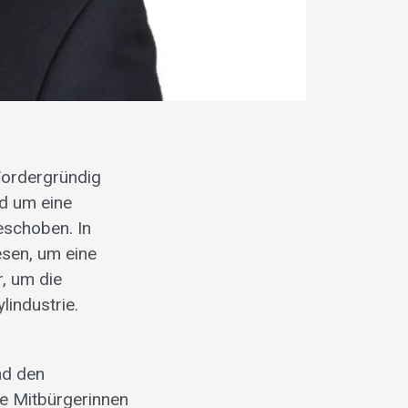
Vordergründig
d um eine
eschoben. In
esen, um eine
, um die
industrie.
nd den
de Mitbürgerinnen