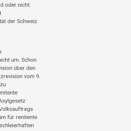
d oder nicht.
t
ität der Schweiz
.
i
nicht um. Schon
vision über den
zrevision vom 9.
 zu
nitente
Asylgesetz
Volksauftrags
um für renitente
schleierhaften