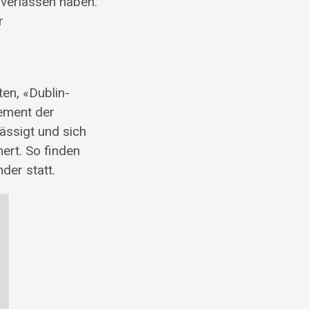
verlassen haben.
r
en, «Dublin-
tement der
ässigt und sich
rt. So finden
der statt.