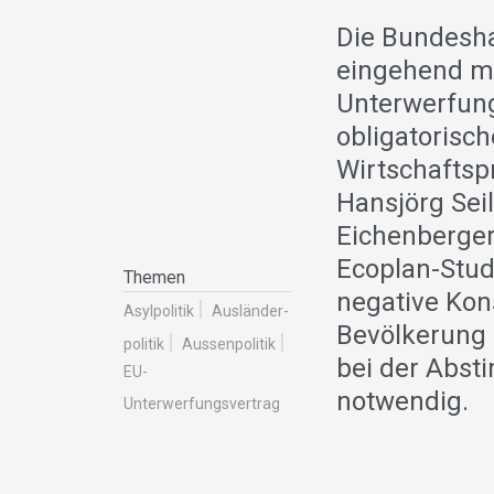
Die Bundesha
eingehend mi
Unterwerfung
obligatorisc
Wirtschaftsp
Hansjörg Seil
Eichenberger
Ecoplan-Stud
Themen
negative Kon
Asylpolitik
Ausländer­
Bevölkerung 
politik
Aussenpolitik
bei der Abs
EU-
notwendig.
Unterwerfungsvertrag