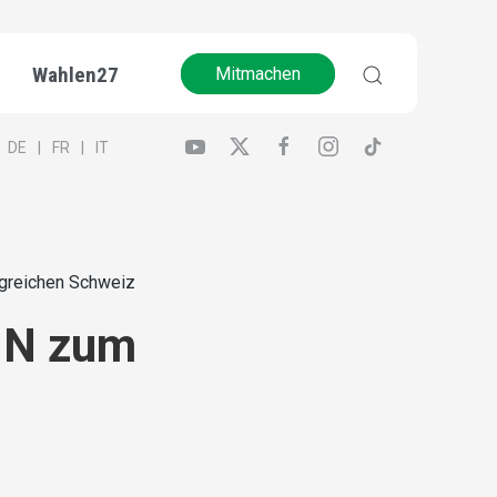
Wahlen27
Mitmachen
DE
FR
IT
lgreichen Schweiz
EIN zum