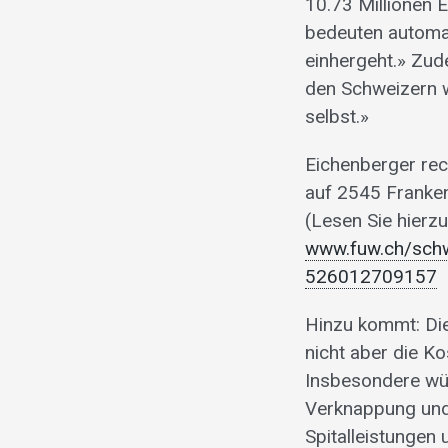
10.73 Millionen 
bedeuten automat
einhergeht.» Zu
den Schweizern w
selbst.»
Eichenberger rec
auf 2545 Franken 
(Lesen Sie hierz
www.fuw.ch/schw
526012709157
Hinzu kommt: Die
nicht aber die Ko
Insbesondere wür
Verknappung und 
Spitalleistungen