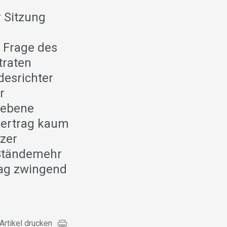
r Sitzung
 Frage des
traten
desrichter
r
gebene
vertrag kaum
zer
 Ständemehr
ag zwingend
Artikel drucken