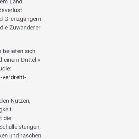
inem Land
dsverlust
nd Grenzgängern
n die Zuwanderer
 beliefen sich
 einem Drittel.»
udie:
-verdreht-
 den Nutzen,
gkeit.
t die
Schulleistungen,
rken und raschen