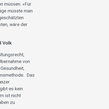
en müssen. «Für
träge müsste man
 geschätzten
sten, wäre der
 Volk
ltungsrecht,
 Übernahme von
 Gesundheit,
ionsmethode.
Das
eizer
ibt es kein
m ist nicht
haben zu