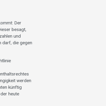
 kommt: Der
ieser besagt,
tzahlen und
n darf, die gegen
tlinie
enthaltsrechtes
ängigkeit werden
ten künftig
 der heute