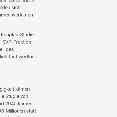
Jahr 2045 fast 5
ürden sich
ommensverlusten
 Ecoplan-Studie
r SVP-Fraktion
eil des
lich fast wertlos
ügigkeit kämen
ie Studie von
und 2045 kämen
 Millionen statt