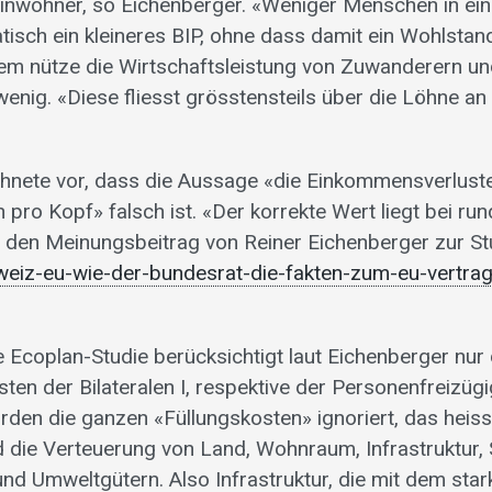
Einwohner, so Eichenberger. «Weniger Menschen in e
isch ein kleineres BIP, ohne dass damit ein Wohlstan
dem nütze die Wirtschaftsleistung von Zuwanderern u
enig. «Diese fliesst grösstensteils über die Löhne a
hnete vor, dass die Aussage «die Einkommensverluste
pro Kopf» falsch ist. «Der korrekte Wert liegt bei rund
u den Meinungsbeitrag von Reiner Eichenberger zur St
eiz-eu-wie-der-bundesrat-die-fakten-zum-eu-vertrag
 Ecoplan-Studie berücksichtigt laut Eichenberger nur
sten der Bilateralen I, respektive der Personenfreizügi
den die ganzen «Füllungskosten» ignoriert, das heiss
die Verteuerung von Land, Wohnraum, Infrastruktur, 
 und Umweltgütern. Also Infrastruktur, die mit dem sta