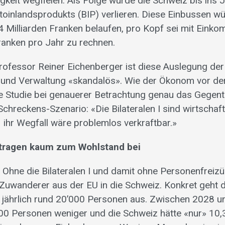
gkeit wegfielen. Als Folge würde die Schweiz bis ins 
toinlandsprodukts (BIP) verlieren. Diese Einbussen w
,4 Milliarden Franken belaufen, pro Kopf sei mit Eink
anken pro Jahr zu rechnen.
rofessor Reiner Eichenberger ist diese Auslegung der
 und Verwaltung «skandalös». Wie der Ökonom vor de
die Studie bei genauerer Betrachtung genau das Gegent
chreckens-Szenario: «Die Bilateralen I sind wirtschaft
 ihr Wegfall wäre problemlos verkraftbar.»
tragen kaum zum Wohlstand bei
n: Ohne die Bilateralen I und damit ohne Personenfreiz
 Zuwanderer aus der EU in die Schweiz. Konkret geht d
 jährlich rund 20’000 Personen aus. Zwischen 2028 
0 Personen weniger und die Schweiz hätte «nur» 10,38