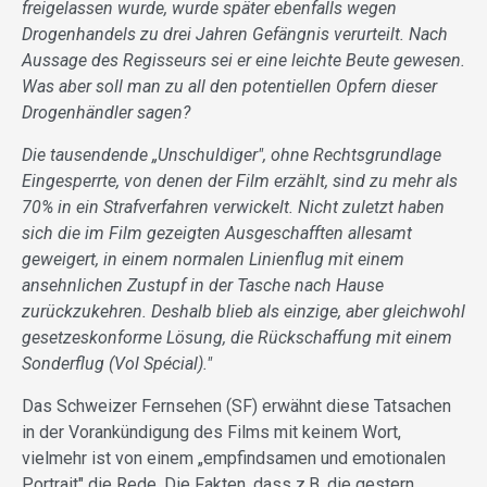
freigelassen wurde, wurde später ebenfalls wegen
Drogenhandels zu drei Jahren Gefängnis verurteilt. Nach
Aussage des Regisseurs sei er eine leichte Beute gewesen.
Was aber soll man zu all den potentiellen Opfern dieser
Drogenhändler sagen?
Die tausendende „Unschuldiger", ohne Rechtsgrundlage
Eingesperrte, von denen der Film erzählt, sind zu mehr als
70% in ein Strafverfahren verwickelt. Nicht zuletzt haben
sich die im Film gezeigten Ausgeschafften allesamt
geweigert, in einem normalen Linienflug mit einem
ansehnlichen Zustupf in der Tasche nach Hause
zurückzukehren. Deshalb blieb als einzige, aber gleichwohl
gesetzeskonforme Lösung, die Rückschaffung mit einem
Sonderflug (Vol Spécial)."
Das Schweizer Fernsehen (SF) erwähnt diese Tatsachen
in der Vorankündigung des Films mit keinem Wort,
vielmehr ist von einem „empfindsamen und emotionalen
Portrait" die Rede. Die Fakten, dass z.B. die gestern