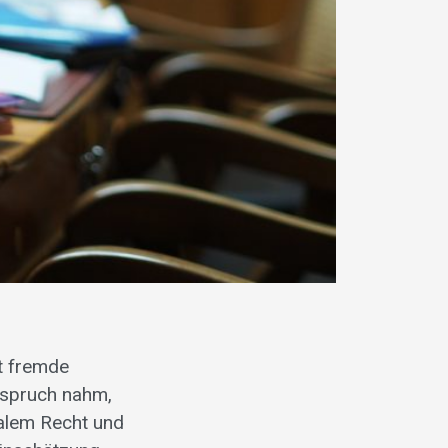
tt fremde
nspruch nahm,
nalem Recht und