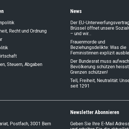
en
News
politik
Der EU-Unterwerfungsvertrag
Brüssel öffnet unsere Sozia
heit, Recht und Ordnung
– und wir…
hr
Frauenmorde und
Beziehungsdelikte: Was die
litik
Feministinnen explizit ausbl
rt­schaft
Der Bundesrat muss aufwach
en, Steuern, Abgaben
Bevölkerung schützen heisst
Grenzen schützen!
Tell, Freiheit, Neutralität: Un
seit 1291
Newsletter Abonnieren
riat, Postfach, 3001 Bern
Geben Sie Ihre E-Mail Adress