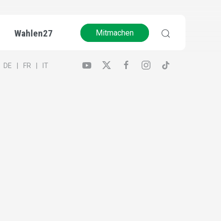
Wahlen27
Mitmachen
DE
FR
IT