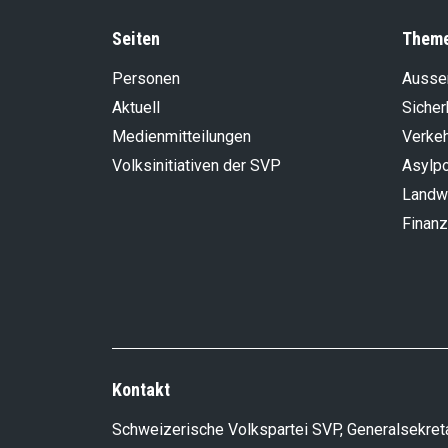
Seiten
Them
Personen
Aussen
Aktuell
Sicher
Medienmitteilungen
Verke
Volksinitiativen der SVP
Asylpo
Landwi
Finanz
Kontakt
Schweizerische Volkspartei SVP, Generalsekreta