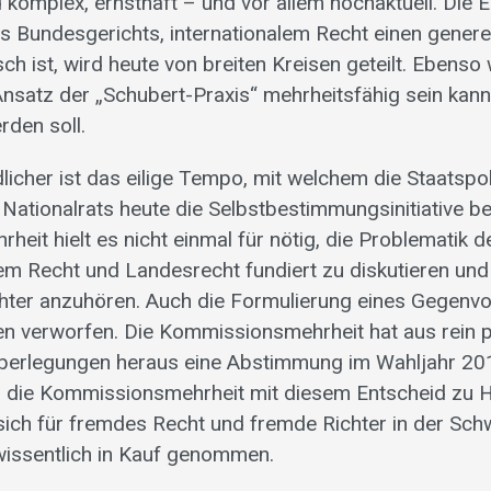
 komplex, ernsthaft – und vor allem hochaktuell. Die 
 Bundesgerichts, internationalem Recht einen genere
sch ist, wird heute von breiten Kreisen geteilt. Ebens
 Ansatz der „Schubert-Praxis“ mehrheitsfähig sein ka
rden soll.
icher ist das eilige Tempo, mit welchem die Staatspol
ationalrats heute die Selbstbestimmungsinitiative be
eit hielt es nicht einmal für nötig, die Problematik d
lem Recht und Landesrecht fundiert zu diskutieren und
hter anzuhören. Auch die Formulierung eines Gegenv
n verworfen. Die Kommissionsmehrheit hat aus rein p
Überlegungen heraus eine Abstimmung im Wahljahr 20
ch die Kommissionsmehrheit mit diesem Entscheid zu 
 sich für fremdes Recht und fremde Richter in der Sch
wissentlich in Kauf genommen.