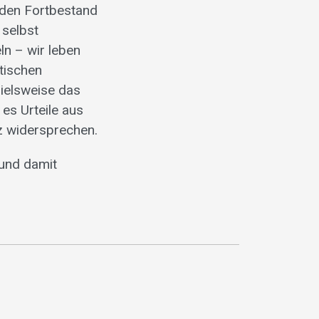
m den Fortbestand
 selbst
ln – wir leben
tischen
pielsweise das
es Urteile aus
z widersprechen.
 und damit