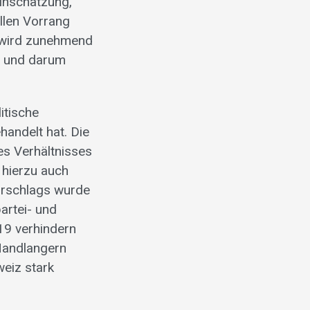
Einschätzung,
llen Vorrang
o wird zunehmend
nn und darum
itische
handelt hat. Die
es Verhältnisses
 hierzu auch
orschlags wurde
artei- und
19 verhindern
Handlangern
weiz stark