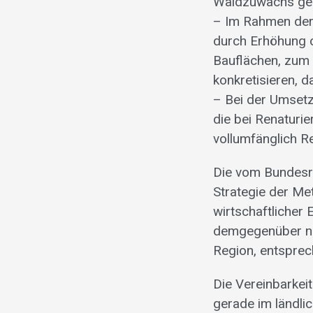
Waldzuwachs gel
– Im Rahmen der 
durch Erhöhung 
Bauflächen, zum B
konkretisieren, d
– Bei der Umset
die bei Renaturie
vollumfänglich R
Die vom Bundesra
Strategie der Met
wirtschaftlicher
demgegenüber nic
Region, entsprec
Die Vereinbarkei
gerade im ländl