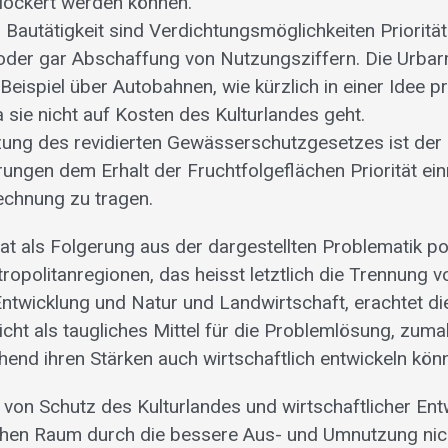
ockert werden können.
Bautätigkeit sind Verdichtungsmöglichkeiten Prioritä
oder gar Abschaffung von Nutzungsziffern. Die Urba
eispiel über Autobahnen, wie kürzlich in einer Idee prä
a sie nicht auf Kosten des Kulturlandes geht.
zung des revidierten Gewässerschutzgesetzes ist der
rungen dem Erhalt der Fruchtfolgeflächen Priorität ei
echnung zu tragen.
t als Folgerung aus der dargestellten Problematik pos
ropolitanregionen, das heisst letztlich die Trennung v
 Entwicklung und Natur und Landwirtschaft, erachtet d
ht als taugliches Mittel für die Problemlösung, zumal
hend ihren Stärken auch wirtschaftlich entwickeln kö
t von Schutz des Kulturlandes und wirtschaftlicher En
ichen Raum durch die bessere Aus- und Umnutzung ni