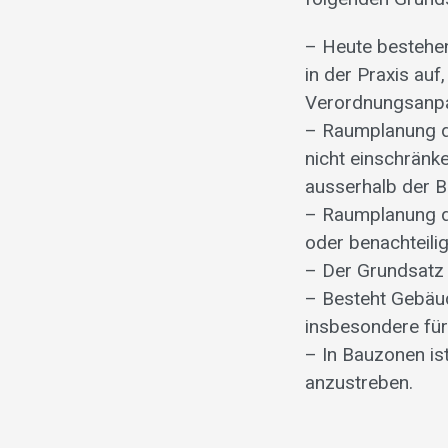
– Heute bestehen
in der Praxis au
Verordnungsanpas
– Raumplanung da
nicht einschränk
ausserhalb der B
– Raumplanung d
oder benachteili
– Der Grundsatz 
– Besteht Gebäud
insbesondere fü
– In Bauzonen is
anzustreben.