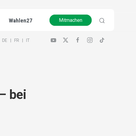
Wahlen27
Mitmachen
DE
FR
IT
– bei