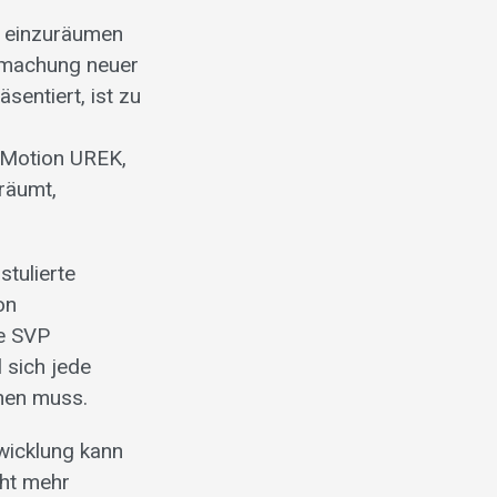
t einzuräumen
rmachung neuer
sentiert, ist zu
 Motion UREK,
nräumt,
tulierte
on
ie SVP
 sich jede
nnen muss.
twicklung kann
cht mehr