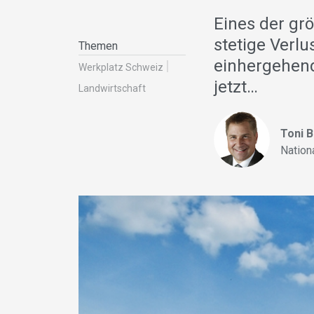
Eines der gr
stetige Verl
Themen
einhergehend
Werkplatz Schweiz
jetzt…
Landwirt­schaft
Toni 
Nation