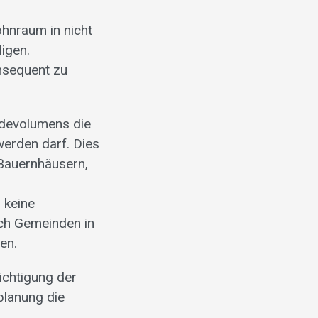
hnraum in nicht
igen.
nsequent zu
udevolumens die
erden darf. Dies
 Bauernhäusern,
 keine
ch Gemeinden in
en.
ichtigung der
planung die