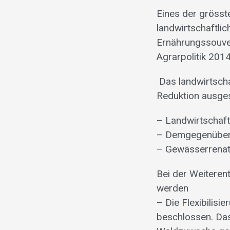
Eines der grösst
landwirtschaftli
Ernährungssouver
Agrarpolitik 201
Das landwirtschaf
Reduktion ausges
– Landwirtschaft
– Demgegenüber 
– Gewässerrenat
Bei der Weiteren
werden
– Die Flexibilis
beschlossen. Da