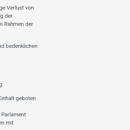
ge Verlust von
ng der
 im Rahmen der
und bedenklichen
g.
inhalt geboten
m Parlament
en mit