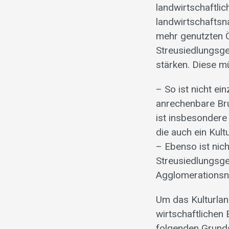
landwirtschaftli
landwirtschaftsn
mehr genutzten Ö
Streusiedlungsge
stärken. Diese m
– So ist nicht e
anrechenbare Bru
ist insbesondere
die auch ein Kult
– Ebenso ist nic
Streusiedlungsg
Agglomerationsnä
Um das Kulturlan
wirtschaftlichen
folgenden Grund