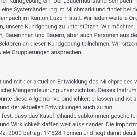
ner Kundgebung ein. Der „Bauernaufstand Sempach“ is
r eine Systemänderung im Milchmarkt und findet bei d
Sempach im Kanton Luzern statt. Wir laden weitere Or
n, unsere Kundgebung zu unterstützen. Wir möchten,
n, Bäuerinnen und Bauern, aber auch Personen aus de
ektoren an dieser Kundgebung teilnehmen. Wir sitzen 
viele Gruppierungen ansprechen.
t und mit der aktuellen Entwicklung des Milchpreises w
liche Mengensteuerung unverzichtbar. Dieses Instrume
nte diese Allgemeinverbindlichkeit erlassen und ist a
und der aktuellen Entwicklungen auch zu tun.
er fest, dass das Käsefreihandelsabkommen gescheitert
nd Wirklichkeit klaffen weit auseinander. Die Import
ai 2009 beträgt 17‘528 Tonnen und liegt damit deutl