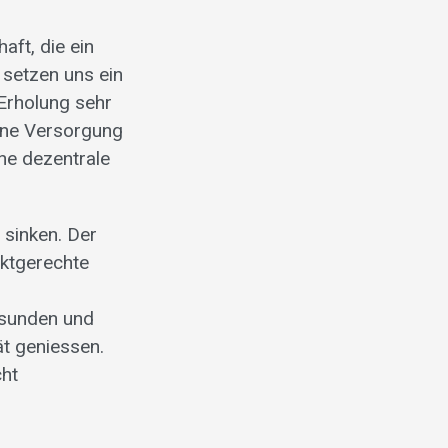
ft, die ein
 setzen uns ein
 Erholung sehr
sene Versorgung
ne dezentrale
 sinken. Der
rktgerechte
esunden und
ät geniessen.
cht