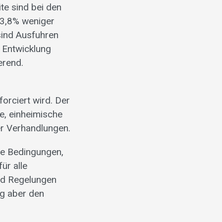
te sind bei den
 3,8% weniger
sind Ausfuhren
e Entwicklung
erend.
orciert wird. Der
e, einheimische
er Verhandlungen.
he Bedingungen,
ür alle
und Regelungen
ig aber den