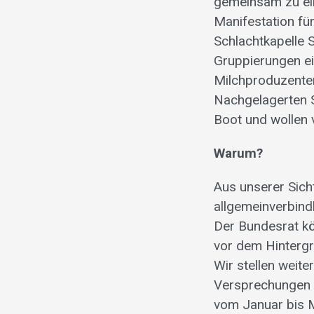
gemeinsam zu ei
Manifestation fü
Schlachtkapelle 
Gruppierungen ei
Milchproduzente
Nachgelagerten S
Boot und wollen 
Warum?
Aus unserer Sich
allgemeinverbind
Der Bundesrat kön
vor dem Hintergr
Wir stellen weit
Versprechungen u
vom Januar bis M