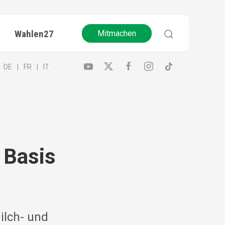
Wahlen27
Mitmachen
DE
FR
IT
 Basis
ilch- und