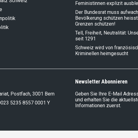
latz Schweiz
Feministinnen explizit ausbl
e
Der Bundesrat muss aufwach
Bevölkerung schützen heisst
politik
Grenzen schützen!
litik
Tell, Freiheit, Neutralität: Un
seit 1291
Schweiz wird von französis
Kriminellen heimgesucht
Newsletter Abonnieren
riat, Postfach, 3001 Bern
Geben Sie Ihre E-Mail Adress
und erhalten Sie die aktuells
0023 5235 8557 0001 Y
Informationen zuerst.