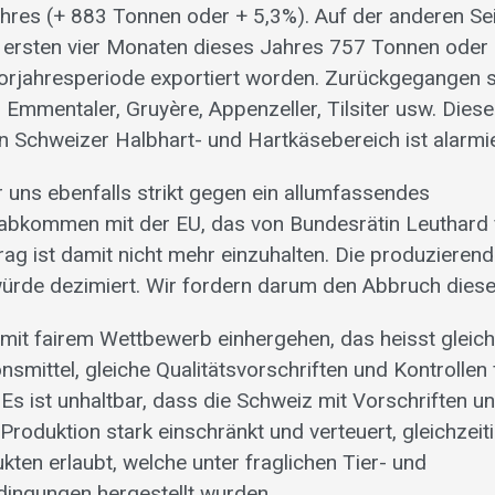
hres (+ 883 Tonnen oder + 5,3%). Auf der anderen Sei
 ersten vier Monaten dieses Jahres 757 Tonnen oder
Vorjahresperiode exportiert worden. Zurückgegangen 
 Emmentaler, Gruyère, Appenzeller, Tilsiter usw. Dies
n Schweizer Halbhart- und Hartkäsebereich ist alarmi
 uns ebenfalls strikt gegen ein allumfassendes
abkommen mit der EU, das von Bundesrätin Leuthard f
ag ist damit nicht mehr einzuhalten. Die produzierend
ürde dezimiert. Wir fordern darum den Abbruch dies
mit fairem Wettbewerb einhergehen, das heisst gleic
nsmittel, gleiche Qualitätsvorschriften und Kontrollen f
 Es ist unhaltbar, dass die Schweiz mit Vorschriften 
Produktion stark einschränkt und verteuert, gleichzeit
kten erlaubt, welche unter fraglichen Tier- und
ingungen hergestellt wurden.