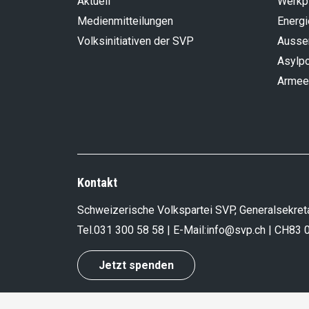
Aktuell
Werkp
Medienmitteilungen
Energi
Volksinitiativen der SVP
Aussen
Asylpo
Armee
Kontakt
Schweizerische Volkspartei SVP, Generalsekreta
Tel.
031 300 58 58
| E-Mail:
info@svp.ch
| CH83 
Jetzt spenden