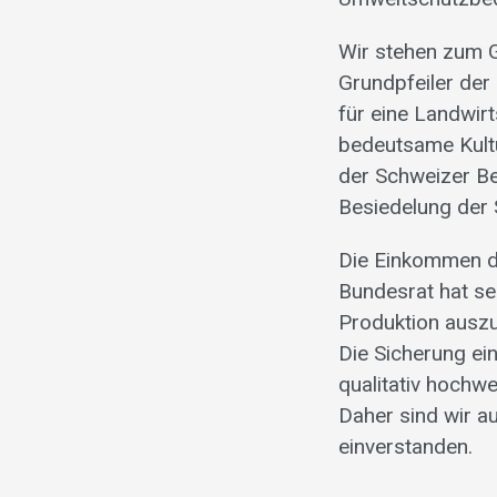
Wir stehen zum G
Grundpfeiler der 
für eine Landwir
bedeutsame Kultu
der Schweizer Be
Besiedelung der S
Die Einkommen de
Bundesrat hat se
Produktion auszur
Die Sicherung e
qualitativ hochw
Daher sind wir a
einverstanden.