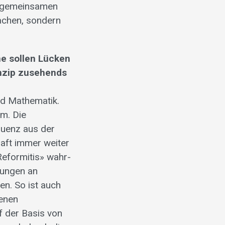
em gemeinsamen
achen, sondern
he sollen Lücken
nzip zusehends
nd Mathematik.
m. Die
quenz aus der
aft immer weiter
eformitis» wahr-
sungen an
en. So ist auch
benen
f der Basis von