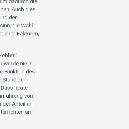
 um dadurch die
nnen. Auch dies
und der
sinn, die Wahl
edener Faktoren,
ehler.“
n wurde nie in
ie Funktion des
re Stunden
 Dass heute
Einführung von
 der Anteil an
terrichten an