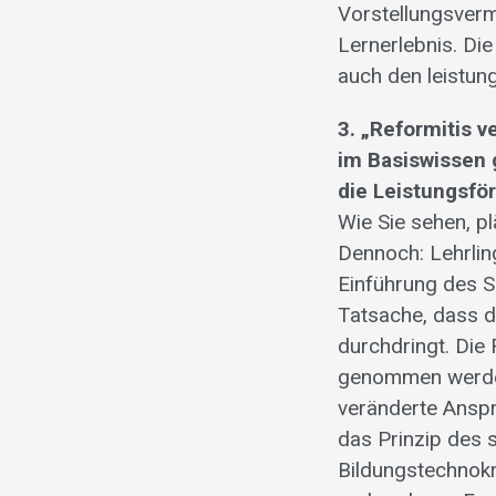
Vorstellungsverm
Lernerlebnis. Di
auch den leistun
3. „Reformitis 
im Basiswissen
die Leistungsfö
Wie Sie sehen, p
Dennoch: Lehrli
Einführung des S
Tatsache, dass d
durchdringt. Di
genommen werden
veränderte Anspr
das Prinzip des 
Bildungstechnokr