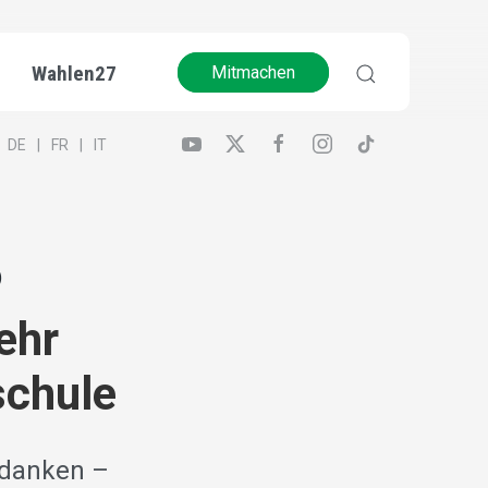
Wahlen27
Mitmachen
DE
FR
IT
)
ehr
schule
edanken –