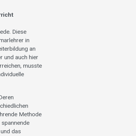
rricht
iede. Diese
marlehrer in
eiterbildung an
r und auch hier
erreichen, musste
dividuelle
 Deren
chiedlichen
führende Methode
ne spannende
n und das