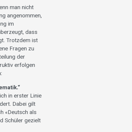
wenn man nicht
dung angenommen,
ung im
überzeugt, dass
gt. Trotzdem ist
ene Fragen zu
teilung der
ruktiv erfolgen
:
ematik.“
ch in erster Linie
ert. Dabei gilt
h «Deutsch als
d Schüler gezielt