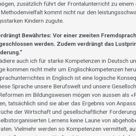
ögen, zusätzlich führt der Frontalunterricht zu ein
e Methodenvielfalt kommt nicht nur den leistungsschw
gsstarken Kindern zugute.
verdrängt Bewährtes: Vor einer zweiten Fremdsprac
 geschlossen werden. Zudem verdrängt das Lustpri
rderung.“
lädiere auch ich für starke Kompetenzen in Deutsch u
nge kommen nicht mehr um Englischkompetenzen heru
prachunterrichtes in Englisch ist eine logische Konse
iese Sprache unsere Berufswelt und unsere Gesellsch
e Reformen im Bildungswesen mögen von aussen als «R
, tatsächlich sind sie aber das Ergebnis von Anpas
üche der Wirtschaft und gesellschaftlicher Forderung
selbstorganisierten Lernens keine Laune von abgeho
aten. Vielmehr werden so Kompetenzen vermittelt, au