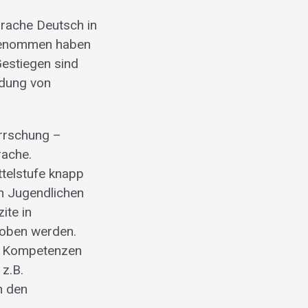
rache Deutsch in
ugenommen haben
Gestiegen sind
ndung von
errschung –
rache.
ttelstufe knapp
en Jugendlichen
ite in
hoben werden.
en Kompetenzen
 z.B.
n den