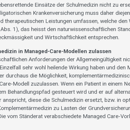
ebensrettende Einsätze der Schulmedizin nicht zu erse
obligatorischen Krankenversicherung muss daher dieje
nd therapeutischen Leistungen umfassen, welche den
 Abs. 1), das heisst den naturwissenschaftlichen Sta
ckmässigkeit und Wirtschaftlichkeit entsprechen.
dizin in Managed-Care-Modellen zulassen
haftlichen Anforderungen der Allgemeingültigkeit ni
Einzelfall sehr wohl heilende Wirkung haben und den
her durchaus die Möglichkeit, komplementärmedizinisc
are-Modell zuzulassen. Wenn ein Patient in einem N
em Behandlungspfad gesteuert wird und er auf altern
anspricht, diese die Schulmedizin ersetzt, bzw. in op
l Komplementärmedizin zu Lasten der Grundversicher
Die vom Ständerat verabschiedete Managed Care-Vorl