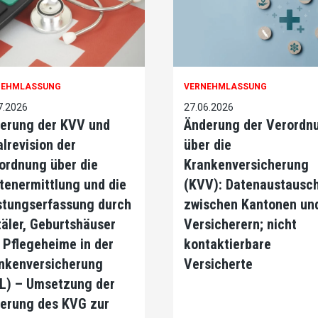
NEHMLASSUNG
VERNEHMLASSUNG
7.2026
27.06.2026
erung der KVV und
Änderung der Verordn
alrevision der
über die
ordnung über die
Krankenversicherung
tenermittlung und die
(KVV): Datenaustausc
stungserfassung durch
zwischen Kantonen un
täler, Geburtshäuser
Versicherern; nicht
 Pflegeheime in der
kontaktierbare
nkenversicherung
Versicherte
L) – Umsetzung der
erung des KVG zur