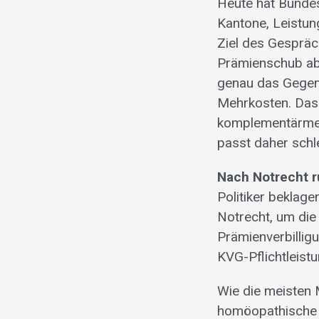
Heute hat Bunde
Kantone, Leistun
Ziel des Gesprä
Prämienschub abz
genau das Gegent
Mehrkosten. Das z
komplementärmedi
passt daher schle
Nach Notrecht r
Politiker beklag
Notrecht, um die
Prämienverbilligu
KVG-Pflichtleist
Wie die meisten 
homöopathische 