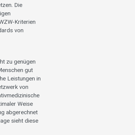
tzen. Die
nigen
 WZW-Kriterien
ndards von
cht zu genügen
 Menschen gut
he Leistungen in
etzwerk von
ativmedizinische
timaler Weise
ung abgerechnet
age sieht diese