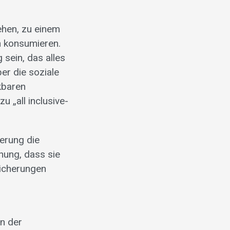
ehen, zu einem
n konsumieren.
sein, das alles
er die soziale
kbaren
 „all inclusive-
erung die
inung, dass sie
sicherungen
e
n der