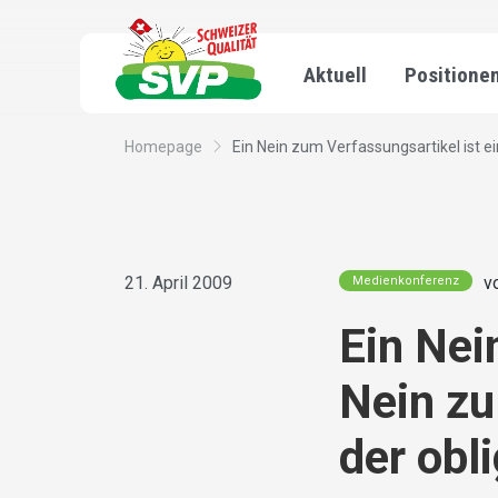
Aktuell
Positione
Homepage
Ein Nein zum Verfassungsartikel ist ein
21. April 2009
v
Medienkonferenz
Ein Nei
Nein zu
der obl