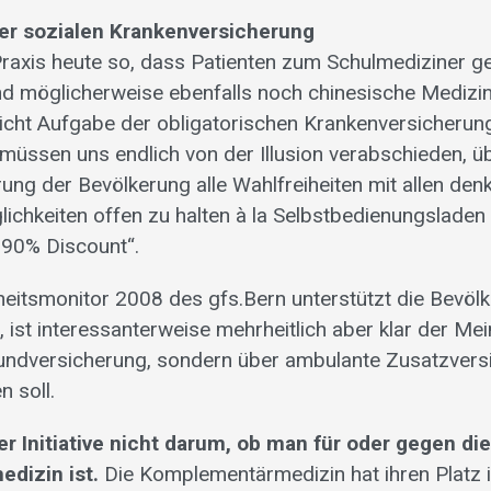
er sozialen Krankenversicherung
r Praxis heute so, dass Patienten zum Schulmediziner g
 möglicherweise ebenfalls noch chinesische Medizi
icht Aufgabe der obligatorischen Krankenversicherung 
 müssen uns endlich von der Illusion verabschieden, üb
ung der Bevölkerung alle Wahlfreiheiten mit allen den
chkeiten offen zu halten à la Selbstbedienungsladen zu
 90% Discount“.
tsmonitor 2008 des gfs.Bern unterstützt die Bevölk
, ist interessanterweise mehrheitlich aber klar der Me
rundversicherung, sondern über ambulante Zusatzver
 soll.
er Initiative nicht darum, ob man für oder gegen di
dizin ist.
Die Komplementärmedizin hat ihren Platz i