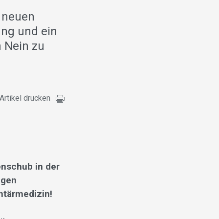
m neuen
ung und ein
n Nein zu
Artikel drucken
enschub in der
igen
ntärmedizin!