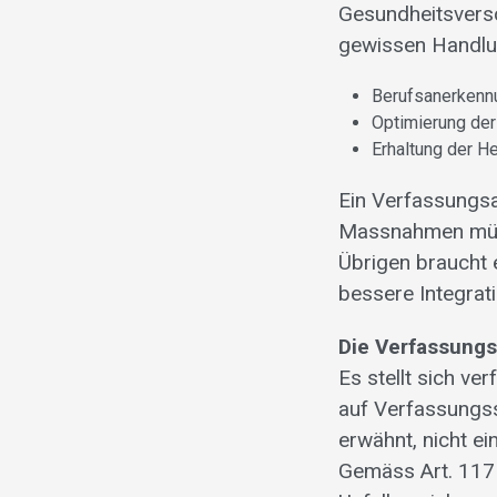
Gesundheitsverso
gewissen Handlun
Berufsanerkennu
Optimierung de
Erhaltung der H
Ein Verfassungsar
Massnahmen müss
Übrigen braucht 
bessere Integrat
Die Verfassung
Es stellt sich v
auf Verfassungsst
erwähnt, nicht ei
Gemäss Art. 117 