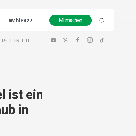
Wahlen27
Mitmachen
DE
FR
IT
 ist ein
ub in