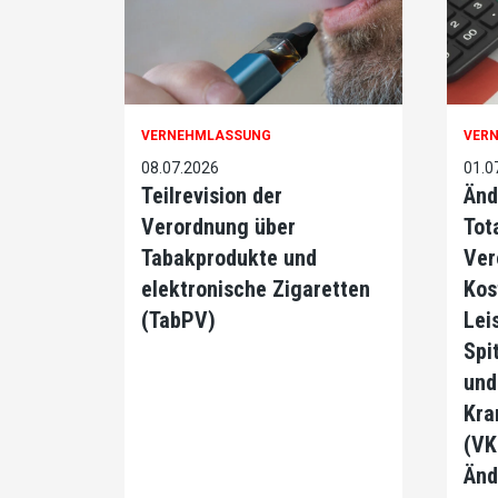
VERNEHMLASSUNG
VER
08.07.2026
01.0
Teilrevision der
Änd
Verordnung über
Tot
Tabakprodukte und
Ver
elektronische Zigaretten
Kos
(TabPV)
Lei
Spi
und
Kra
(VK
Änd