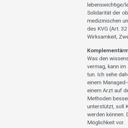
lebenswichtige/l
Solidarität der 
medizinischen u
des KVG (Art. 32
Wirksamkeit, Zwe
Komplementärme
Was den wissensc
vermag, kann im 
tun. Ich sehe da
einem Managed-C
einem Arzt auf d
Methoden besser 
unterstützt, sol
werden können. 
Möglichkeit vor.