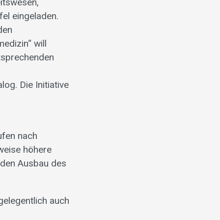
itswesen,
el eingeladen.
den
dizin“ will
ntsprechenden
g. Die Initiative
ufen nach
lweise höhere
nd den Ausbau des
gelegentlich auch