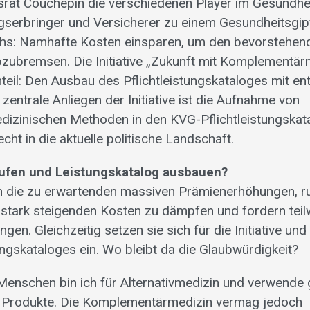
srat Couchepin die verschiedenen Player im Gesundhe
gserbringer und Versicherer zu einem Gesundheitsgipf
chs: Namhafte Kosten einsparen, um den bevorstehen
ubremsen. Die Initiative „Zukunft mit Komplementärme
eil: Den Ausbau des Pflichtleistungskataloges mit e
entrale Anliegen der Initiative ist die Aufnahme von
zinischen Methoden in den KVG-Pflichtleistungskatalo
cht in die aktuelle politische Landschaft.
ufen und Leistungskatalog ausbauen?
en die zu erwartenden massiven Prämienerhöhungen, r
 stark steigenden Kosten zu dämpfen und fordern tei
ngen. Gleichzeitig setzen sie sich für die Initiative u
ungskataloges ein. Wo bleibt da die Glaubwürdigkeit?
Menschen bin ich für Alternativmedizin und verwende 
Produkte. Die Komplementärmedizin vermag jedoch