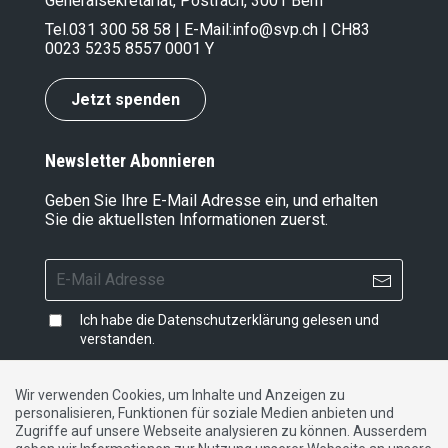
Generalsekretariat, Postfach, 3001 Bern
Tel.
031 300 58 58
| E-Mail:
info@svp.ch
| CH83
0023 5235 8557 0001 Y
Jetzt spenden
Newsletter Abonnieren
Geben Sie Ihre E-Mail Adresse ein, und erhalten
Sie die aktuellsten Informationen zuerst.
Ich habe die
Datenschutzerklärung
gelesen und
verstanden.
Wir verwenden Cookies, um Inhalte und Anzeigen zu
personalisieren, Funktionen für soziale Medien anbieten und
Impressum
|
Datenschutzerklärung
|
Kontakt
Zugriffe auf unsere Webseite analysieren zu können. Ausserdem