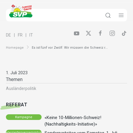
DE
FR
IT
Homepage
Es ist fünf vor Zwölf: Wir müssen die Schweiz r...
1. Juli 2023
Themen
Ausländer­politik
REFERAT
«Keine 10-Millionen-Schweiz!
Kampagne
(Nachhaltigkeits-Initiative)»
Delegiertenversammlung