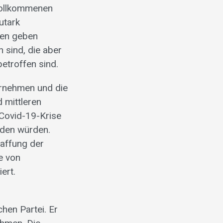
 vollkommenen
utark
men geben
n sind, die aber
etroffen sind.
ernehmen und die
 mittleren
Covid-19-Krise
iden würden.
haffung der
e von
ert.
hen Partei. Er