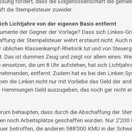
ssung fordert, dass die Eidgenossenschaft die geme
uft die Stempelsteuer zuwider.
ich Lichtjahre von der eigenen Basis entfernt
umente der Gegner der Vorlage? Dass sich Linkes-Grü
ffung der Stempelsteuer wehrt erstaunt nicht. Auch ni
er üblichen Klassenkampf-Rhetorik tut und von Steue
lt. Das ist dummes Zeug und zeigt vor allem eines: We
einsetzen, die um 8 Uhr aufstehen, hat sich Lichtjahr
tnehmenden, entfernt. Zudem hat es bei den Linken Sy
ben die Linken nicht nur mit Vorliebe das Geld der and
e Hemmungen Geld auszugeben, das noch gar nicht er
erum behaupten, dass durch die Abschaffung der Ste
nen noch Arbeitsplätze geschaffen würden. Nur 2’20
euer betroffen, die anderen 588’000 KMU in der Schwe