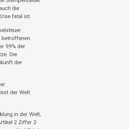
die Stempelsteuer
auch die
se fatal ist.
pelsteuer
r betroffenen
er 99% der
tze. Die
ukunft der
zer
Rest der Welt
lung in der Welt,
tikel 2 Ziffer 2