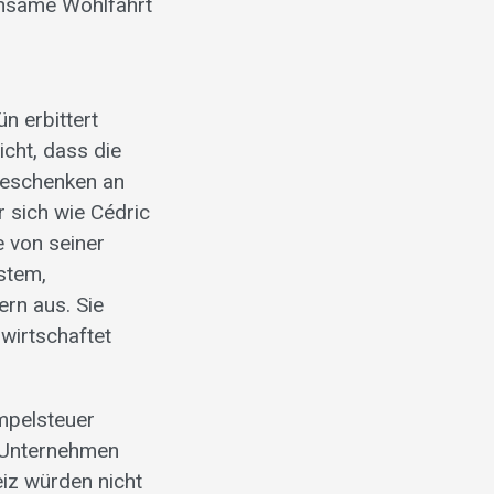
insame Wohlfahrt
n erbittert
cht, dass die
rgeschenken an
r sich wie Cédric
e von seiner
stem,
ern aus. Sie
wirtschaftet
mpelsteuer
0 Unternehmen
iz würden nicht