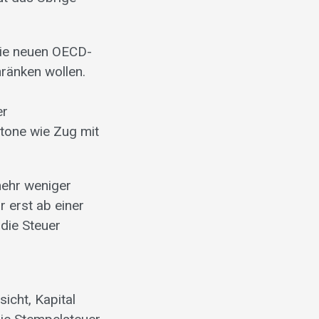
 die neuen OECD-
hränken wollen.
er
ntone wie Zug mit
mehr weniger
r erst ab einer
 die Steuer
icht, Kapital