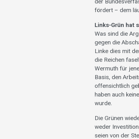
der Bundesverfa
fördert – dem lä
Links-Grün hat s
Was sind die Arg
gegen die Abscha
Linke dies mit d
die Reichen fase
Wermuth für jene 
Basis, den Arbei
offensichtlich ge
haben auch kein
wurde.
Die Grünen wied
weder Investitio
seien von der St