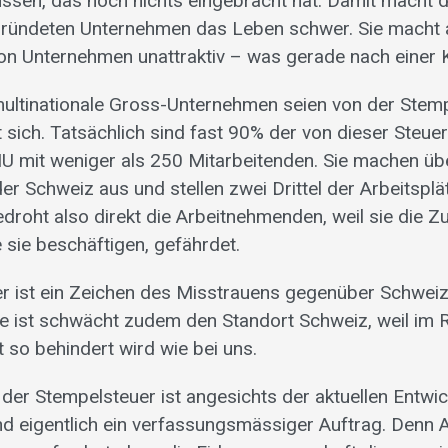
ssen, das noch nichts eingebracht hat. Damit macht 
gründeten Unternehmen das Leben schwer. Sie macht 
on Unternehmen unattraktiv – was gerade nach einer Kri
multinationale Gross-Unternehmen seien von der Stem
rt sich. Tatsächlich sind fast 90% der von dieser Steue
 mit weniger als 250 Mitarbeitenden. Sie machen üb
r Schweiz aus und stellen zwei Drittel der Arbeitsplä
droht also direkt die Arbeitnehmenden, weil sie die Z
 sie beschäftigen, gefährdet.
r ist ein Zeichen des Misstrauens gegenüber Schwei
e ist schwächt zudem den Standort Schweiz, weil im 
 so behindert wird wie bei uns.
der Stempelsteuer ist angesichts der aktuellen Entwick
d eigentlich ein verfassungsmässiger Auftrag. Denn Ar