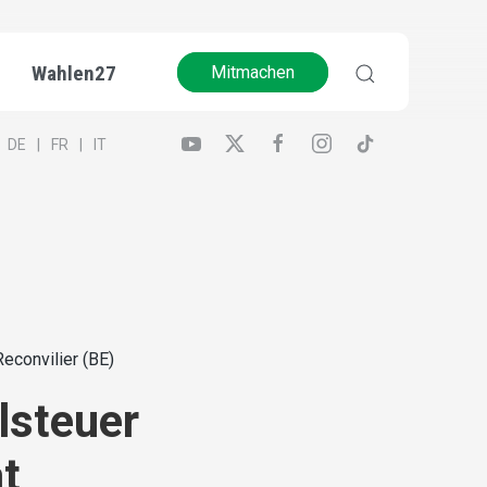
Wahlen27
Mitmachen
DE
FR
IT
econvilier (BE)
lsteuer
at