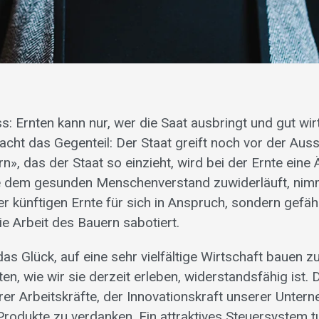
: Ernten kann nur, wer die Saat ausbringt und gut wir
cht das Gegenteil: Der Staat greift noch vor der Auss
», das der Staat so einzieht, wird bei der Ernte eine 
ie dem gesunden Menschenverstand zuwiderläuft, nimm
der künftigen Ernte für sich in Anspruch, sondern gefäh
ie Arbeit des Bauern sabotiert.
as Glück, auf eine sehr vielfältige Wirtschaft bauen zu
en, wie wir sie derzeit erleben, widerstandsfähig ist. D
r Arbeitskräfte, der Innovationskraft unserer Unter
 Produkte zu verdanken. Ein attraktives Steuersystem t