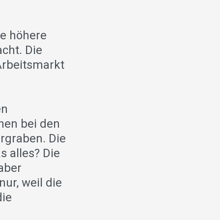
ne höhere
cht. Die
Arbeitsmarkt
en
hen bei den
rgraben. Die
 alles? Die
aber
nur, weil die
die