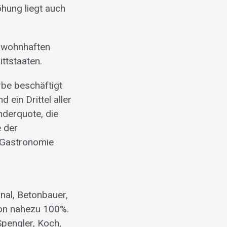
öhung liegt auch
z wohnhaften
ttstaaten.
be beschäftigt
 ein Drittel aller
nderquote, die
e der
r Gastronomie
nal, Betonbauer,
 von nahezu 100%.
Spengler, Koch,