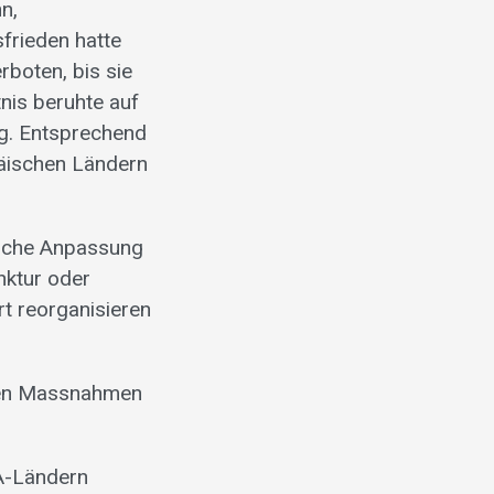
n,
sfrieden hatte
rboten, bis sie
nis beruhte auf
g. Entsprechend
päischen Ländern
asche Anpassung
nktur oder
rt reorganisieren
nden Massnahmen
A-Ländern