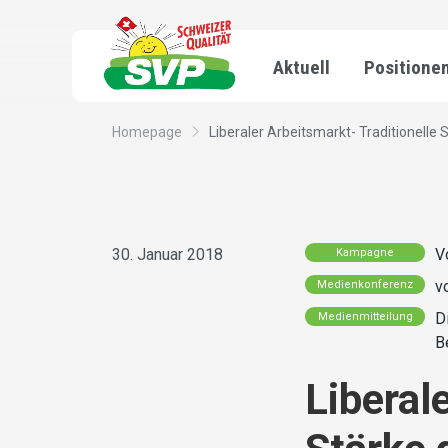
Aktuell
Positione
Homepage
Liberaler Arbeitsmarkt- Traditionelle S
30. Januar 2018
V
Kampagne
v
Medienkonferenz
D
Medienmitteilung
B
Liberal