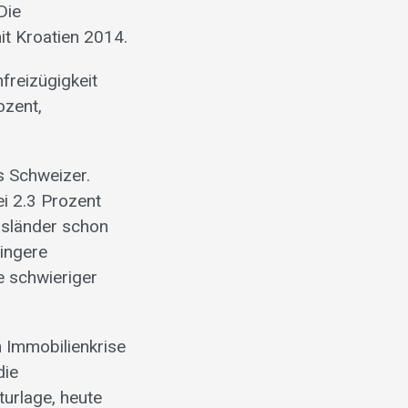
Die
t Kroatien 2014.
freizügigkeit
ozent,
s Schweizer.
ei 2.3 Prozent
usländer schon
ringere
e schwieriger
n Immobilienkrise
die
turlage, heute