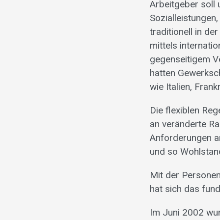
Arbeitgeber soll 
Sozialleistungen,
traditionell in d
mittels internat
gegenseitigem V
hatten Gewerksch
wie Italien, Fran
Die flexiblen Re
an veränderte R
Anforderungen an
und so Wohlstand
Mit der Persone
hat sich das fun
Im Juni 2002 wu