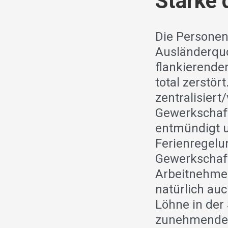
Stärke 
Die Personen
Ausländerquo
flankierende
total zerstör
zentralisier
Gewerkschaf
entmündigt u
Ferienregelu
Gewerkschaft
Arbeitnehmer
natürlich auc
Löhne in der
zunehmende 