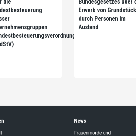
r die
Bundesgesetzes über 
destbesteuerung
Erwerb von Grundstüc
sser
durch Personen im
ernehmensgruppen
Ausland
ndestbesteuerungsverordnung,
dStV)
en
News
t
Frauenmorde und