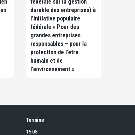
den
fédérale sur la gestion
ken
durable des entreprises) à
l’initiative populaire
fédérale « Pour des
grandes entreprises
responsables – pour la
protection de l’être
humain et de
l’environnement »
Termine
16.08