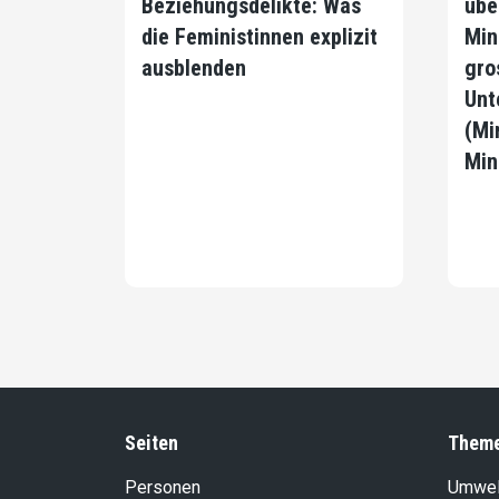
Beziehungsdelikte: Was
übe
die Feministinnen explizit
Min
ausblenden
gro
Unt
(Mi
Min
Seiten
Them
Personen
Umwel