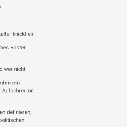
».
lter knickt ein.
sches Raster
d wer nicht.
rden ein
er Aufschrei mit
en definieren,
politischen