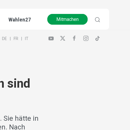
Wahlen27
Mitmachen
DE
FR
IT
n sind
 Sie hätte in
en. Nach