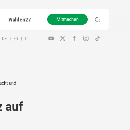
Wahlen27
Mitmachen
DE
FR
IT
acht und
z auf