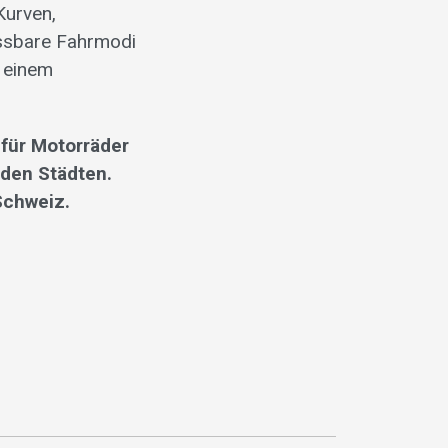
Kurven,
assbare Fahrmodi
u einem
für Motorräder
 den Städten.
Schweiz.