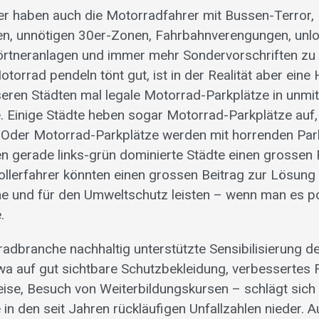
er haben auch die Motorradfahrer mit Bussen-Terror,
n, unnötigen 30er-Zonen, Fahrbahnverengungen, unl
örtneranlagen und immer mehr Sondervorschriften zu
torrad pendeln tönt gut, ist in der Realität aber ein
seren Städten mal legale Motorrad-Parkplätze in unmi
e. Einige Städte heben sogar Motorrad-Parkplätze auf
. Oder Motorrad-Parkplätze werden mit horrenden Pa
n gerade links-grün dominierte Städte einen grossen 
llerfahrer könnten einen grossen Beitrag zur Lösung
 und für den Umweltschutz leisten – wenn man es pol
.
radbranche nachhaltig unterstützte Sensibilisierung 
twa auf gut sichtbare Schutzbekleidung, verbessertes
ise, Besuch von Weiterbildungskursen – schlägt sich
 in den seit Jahren rückläufigen Unfallzahlen nieder. A