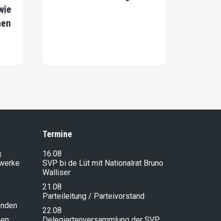
wie
hen
Termine
:
16.08
lwerke
SVP bi de Lüt mit Nationalrat Bruno
Walliser
21.08
Parteileitung / Parteivorstand
enden
22.08
en:
Delegiertenversammlung der SVP