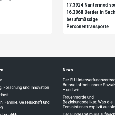
17.3924 Nantermod so
16.3068 Derder in Sac
berufsmässige
Personentransporte
en
News
hr
Der EU-Unterwerfungsvertrag
Brüssel öffnet unsere Sozia
g, Forschung und Innovation
– und wir…
dheit
Frauenmorde und
Beziehungsdelikte: Was die
, Familie, Gesellschaft und
Feministinnen explizit ausbl
on
Der Bundesrat muss aufwach
der­politik