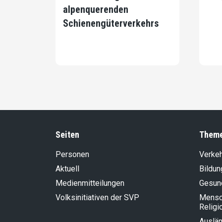
alpenquerenden
Schienengüterverkehrs
Seiten
Them
Personen
Verke
Aktuell
Bildun
Medienmitteilungen
Gesun
Volksinitiativen der SVP
Mensch
Religi
Auslän