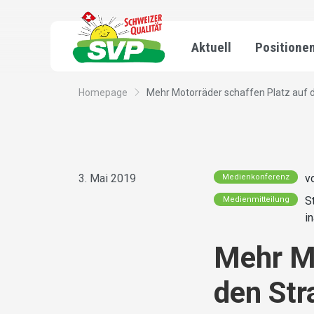
Aktuell
Positione
Homepage
Mehr Motorräder schaffen Platz auf 
3. Mai 2019
v
Medienkonferenz
S
Medienmitteilung
i
Mehr Mo
den Str