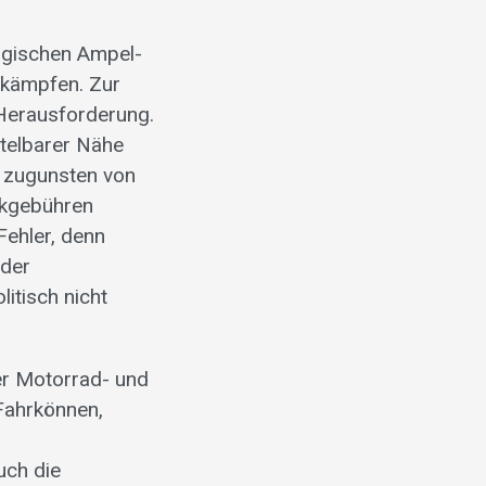
ogischen Ampel-
 kämpfen. Zur
e Herausforderung.
ttelbarer Nähe
, zugunsten von
rkgebühren
Fehler, denn
 der
itisch nicht
der Motorrad- und
 Fahrkönnen,
uch die