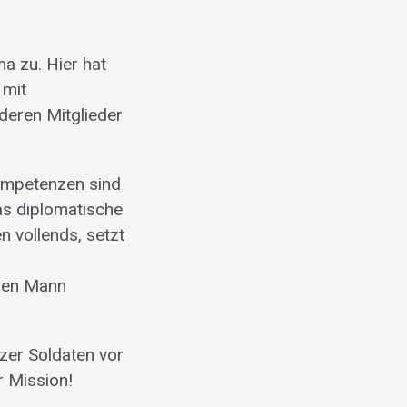
a zu. Hier hat
 mit
deren Mitglieder
Kompetenzen sind
das diplomatische
n vollends, setzt
m
igen Mann
izer Soldaten vor
r Mission!