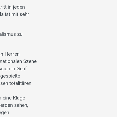
itt in jeden
a ist mit sehr
ralismus zu
en Herren
rnationalen Szene
ssion in Genf
bgespielte
sen totalitären
m eine Klage
werden sehen,
gegen