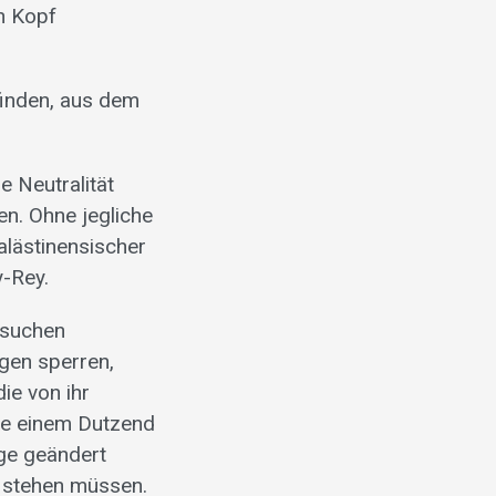
en Kopf
 finden, aus dem
e Neutralität
en. Ohne jegliche
palästinensischer
y-Rey.
Ersuchen
gen sperren,
die von ihr
sie einem Dutzend
lge geändert
 stehen müssen.