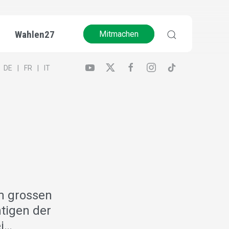
Wahlen27
Mitmachen
DE
FR
IT
em grossen
htigen der
ei…