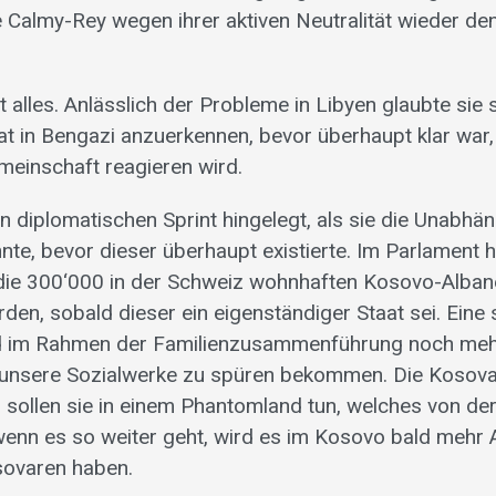
 Calmy-Rey wegen ihrer aktiven Neutralität wieder d
t alles. Anlässlich der Probleme in Libyen glaubte sie s
at in Bengazi anzuerkennen, bevor überhaupt klar war,
emeinschaft reagieren wird.
n diplomatischen Sprint hingelegt, als sie die Unabhän
te, bevor dieser überhaupt existierte. Im Parlament ha
die 300‘000 in der Schweiz wohnhaften Kosovo-Alban
en, sobald dieser ein eigenständiger Staat sei. Eine s
nd im Rahmen der Familienzusammenführung noch mehr
nsere Sozialwerke zu spüren bekommen. Die Kosova
sollen sie in einem Phantomland tun, welches von de
wenn es so weiter geht, wird es im Kosovo bald mehr
sovaren haben.