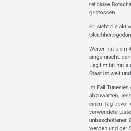
religiöse Botsch
gestossen.
So sieht die akti
Gleichheitsgedan
Weiter hat sie mi
eingemischt, den 
Legitimität hat s
Staat ist weit un
Im Fall Tunesien 
abzuwarten, lies
einen Tag bevor d
verwendete Liste 
unbescholtener B
werden und der 