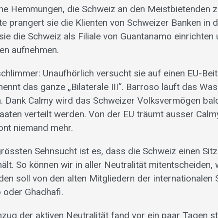
ine Hemmungen, die Schweiz an den Meistbietenden z
ite prangert sie die Klienten von Schweizer Banken in 
 sie die Schweiz als Filiale von Guantanamo einrichten
sen aufnehmen.
hlimmer: Unaufhörlich versucht sie auf einen EU-Beit
nennt das ganze „Bilaterale III“. Barroso läuft das Wa
Dank Calmy wird das Schweizer Volksvermögen bald
aaten verteilt werden. Von der EU träumt ausser Calmy
ont niemand mehr.
 grössten Sehnsucht ist es, dass die Schweiz einen Si
hält. So können wir in aller Neutralität mitentscheiden
n soll von den alten Mitgliedern der internationalen 
oder Ghadhafi.
zug der aktiven Neutralität fand vor ein paar Tagen sta