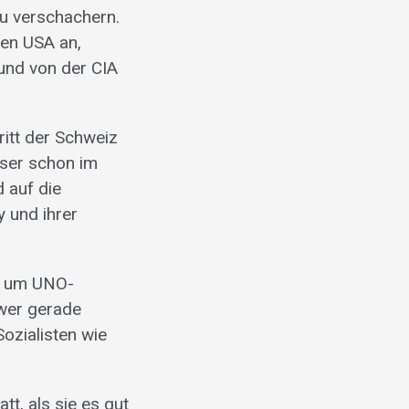
u verschachern.
den USA an,
 und von der CIA
ritt der Schweiz
sser schon im
 auf die
 und ihrer
tz um UNO-
, wer gerade
Sozialisten wie
tt, als sie es gut