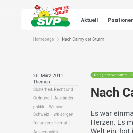
Aktuell
Positione
Homepage
Nach Calmy der Sturm
26. März 2011
Delegiertenversammlu
Themen
Nach C
Sicherheit, Recht und
Ordnung
Ausländer­
politik
Wir sind
Es war einma
Schweiz – wir sorgen
Herzen. Es mi
für unsere Heimat
Welt ein, bot
Aussenpolitik