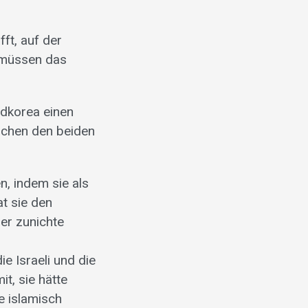
fft, auf der
r müssen das
üdkorea einen
schen den beiden
n, indem sie als
t sie den
er zunichte
ie Israeli und die
t, sie hätte
e islamisch