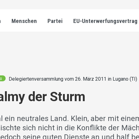
n
Menschen
Partei
EU-Unterwerfungsvertrag
Delegiertenversammlung vom 26. März 2011 in Lugano (TI)
ng
almy der Sturm
l ein neutrales Land. Klein, aber mit ein
schte sich nicht in die Konflikte der Mäc
 jedoch seine guten Dienste an und half b