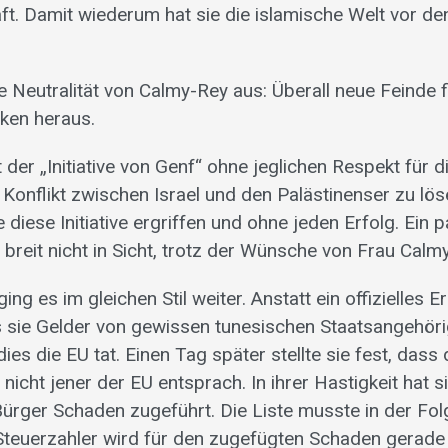
aft. Damit wiederum hat sie die islamische Welt vor d
ve Neutralität von Calmy-Rey aus: Überall neue Feinde
ken heraus.
t der „Initiative von Genf“ ohne jeglichen Respekt für di
Konflikt zwischen Israel und den Palästinenser zu lös
ie diese Initiative ergriffen und ohne jeden Erfolg. Ein 
d breit nicht in Sicht, trotz der Wünsche von Frau Calm
ging es im gleichen Stil weiter. Anstatt ein offizielles 
s sie Gelder von gewissen tunesischen Staatsangehöri
ies die EU tat. Einen Tag später stellte sie fest, dass 
nicht jener der EU entsprach. In ihrer Hastigkeit hat 
ürger Schaden zugeführt. Die Liste musste in der Fo
Steuerzahler wird für den zugefügten Schaden gerade