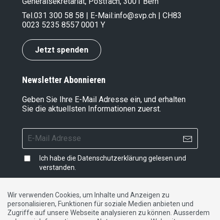
Generalsekretariat, Postfach, 3001 Bern
Tel.
031 300 58 58
| E-Mail:
info@svp.ch
| CH83
0023 5235 8557 0001 Y
Jetzt spenden
Newsletter Abonnieren
Geben Sie Ihre E-Mail Adresse ein, und erhalten
Sie die aktuellsten Informationen zuerst.
Ich habe die
Datenschutzerklärung
gelesen und
verstanden.
Wir verwenden Cookies, um Inhalte und Anzeigen zu
personalisieren, Funktionen für soziale Medien anbieten und
Impressum
|
Datenschutzerklärung
|
Kontakt
Zugriffe auf unsere Webseite analysieren zu können. Ausserdem