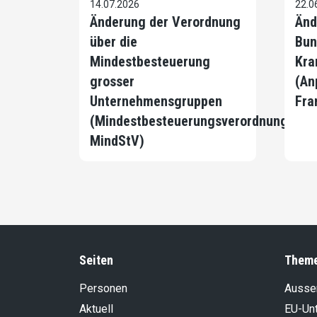
14.07.2026
22.0
Änderung der Verordnung
Änd
über die
Bun
Mindestbesteuerung
Kra
grosser
(An
Unternehmensgruppen
Fra
(Mindestbesteuerungsverordnung,
MindStV)
Seiten
Them
Personen
Aussen
Aktuell
EU-Un