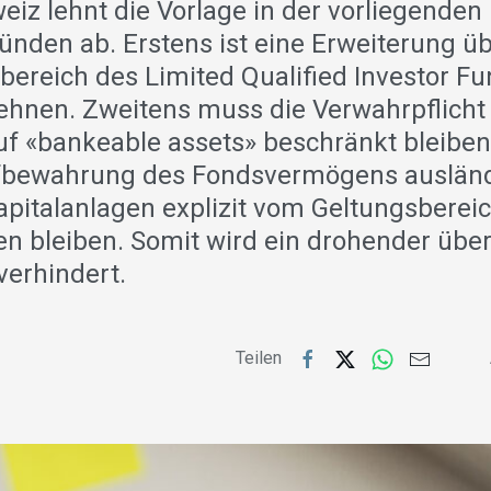
eiz lehnt die Vorlage in der vorliegende
ünden ab. Erstens ist eine Erweiterung ü
reich des Limited Qualified Investor Fu
ehnen. Zweitens muss die Verwahrpflicht
f «bankeable assets» beschränkt bleiben.
fbewahrung des Fondsvermögens ausländ
Kapitalanlagen explizit vom Geltungsberei
 bleiben. Somit wird ein drohender übe
verhindert.
Teilen