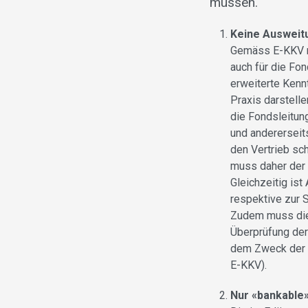
müssen.
Keine Ausweit
Gemäss E-KKV mü
auch für die Fo
erweiterte Kenn
Praxis darstelle
die Fondsleitun
und andererseit
den Vertrieb sc
muss daher der 
Gleichzeitig is
respektive zur 
Zudem muss die 
Überprüfung der
dem Zweck der G
E-KKV).
Nur «bankable