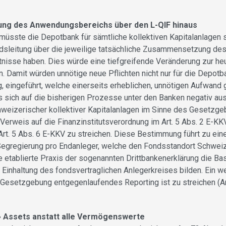
ung des Anwendungsbereichs über den L-QIF hinaus
sste die Depotbank für sämtliche kollektiven Kapitalanlagen s
ndsleitung über die jeweilige tatsächliche Zusammensetzung de
tnisse haben. Dies würde eine tiefgreifende Veränderung zur he
n. Damit würden unnötige neue Pflichten nicht nur für die Depot
g, eingeführt, welche einerseits erheblichen, unnötigen Aufwand
s sich auf die bisherigen Prozesse unter den Banken negativ a
hweizerischer kollektiver Kapitalanlagen im Sinne des Gesetzgeb
Verweis auf die Finanzinstitutsverordnung im Art. 5 Abs. 2 E-KK
t Art. 5 Abs. 6 E-KKV zu streichen. Diese Bestimmung führt zu e
Segregierung pro Endanleger, welche den Fondsstandort Schwe
etablierte Praxis der sogenannten Drittbankenerklärung die Bas
 Einhaltung des fondsvertraglichen Anlegerkreises bilden. Ein 
esetzgebung entgegenlaufendes Reporting ist zu streichen (Art
» Assets anstatt alle Vermögenswerte