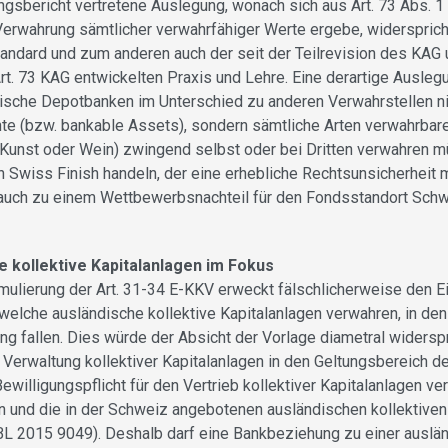
ngsbericht vertretene Auslegung, wonach sich aus Art. 73 Abs. 1
erwahrung sämtlicher verwahrfähiger Werte ergebe, widerspric
andard und zum anderen auch der seit der Teilrevision des KAG
rt. 73 KAG entwickelten Praxis und Lehre. Eine derartige Auslegu
sche Depotbanken im Unterschied zu anderen Verwahrstellen ni
te (bzw. bankable Assets), sondern sämtliche Arten verwahrba
 Kunst oder Wein) zwingend selbst oder bei Dritten verwahren 
n Swiss Finish handeln, der eine erhebliche Rechtsunsicherheit m
auch zu einem Wettbewerbsnachteil für den Fondsstandort Sch
 kollektive Kapitalanlagen im Fokus
rmulierung der Art. 31-34 E-KKV erweckt fälschlicherweise den E
welche ausländische kollektive Kapitalanlagen verwahren, in de
g fallen. Dies würde der Absicht der Vorlage diametral widerspr
 Verwaltung kollektiver Kapitalanlagen in den Geltungsbereich d
willigungspflicht für den Vertrieb kollektiver Kapitalanlagen ve
 und die in der Schweiz angebotenen ausländischen kollektiven
BBL 2015 9049). Deshalb darf eine Bankbeziehung zu einer auslän