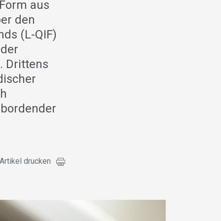
n Form aus
ber den
nds (L-QIF)
 der
 Drittens
ischer
ch
rbordender
Artikel drucken