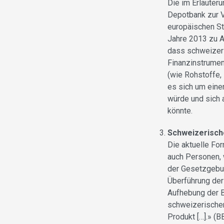
Die im Erläuteru
Depotbank zur V
europäischen St
Jahre 2013 zu A
dass schweizeri
Finanzinstrumen
(wie Rohstoffe,
es sich um eine
würde und sich 
könnte.
Schweizerische
Die aktuelle Fo
auch Personen, 
der Gesetzgebun
Überführung der
Aufhebung der Be
schweizerischen
Produkt […].» (