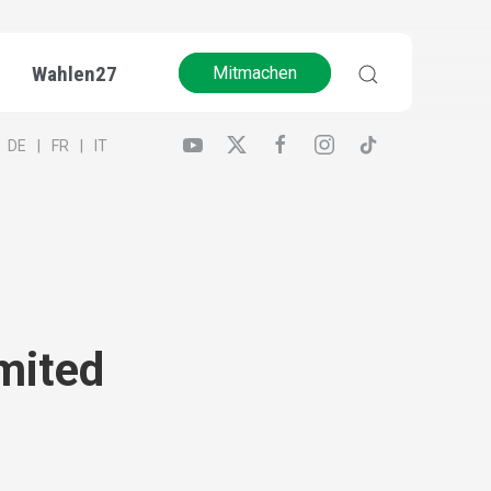
Wahlen27
Mitmachen
DE
FR
IT
mited