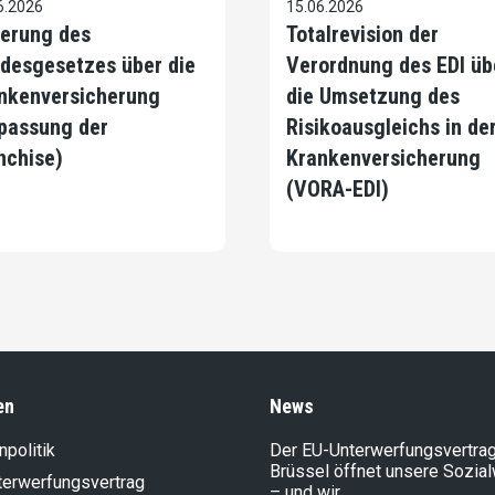
6.2026
15.06.2026
erung des
Totalrevision der
desgesetzes über die
Verordnung des EDI üb
nkenversicherung
die Umsetzung des
passung der
Risikoausgleichs in de
nchise)
Krankenversicherung
(VORA-EDI)
en
News
politik
Der EU-Unterwerfungsvertrag
Brüssel öffnet unsere Sozia
terwerfungsvertrag
– und wir…