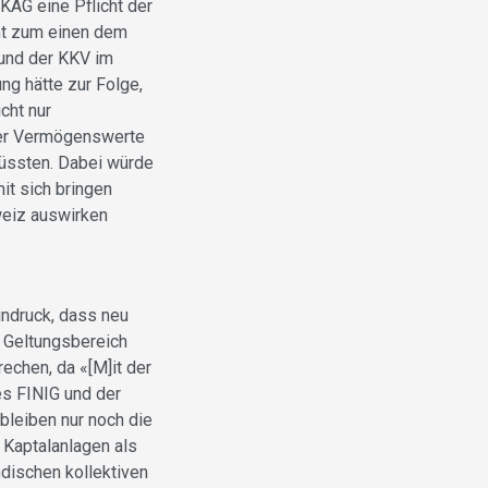
 KAG eine Pflicht der
ht zum einen dem
 und der KKV im
ng hätte zur Folge,
cht nur
rer Vermögenswerte
müssten. Dabei würde
it sich bringen
weiz auswirken
indruck, dass neu
n Geltungsbereich
echen, da «[M]it der
es FINIG und der
rbleiben nur noch die
 Kaptalanlagen als
dischen kollektiven