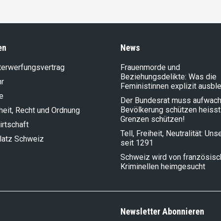
en
News
terwerfungsvertrag
Frauenmorde und
Beziehungsdelikte: Was die
hr
Feministinnen explizit ausbl
e
Der Bundesrat muss aufwach
Bevölkerung schützen heisst
heit, Recht und Ordnung
Grenzen schützen!
rt­schaft
Tell, Freiheit, Neutralität: Un
latz Schweiz
seit 1291
Schweiz wird von französis
Kriminellen heimgesucht
Newsletter Abonnieren