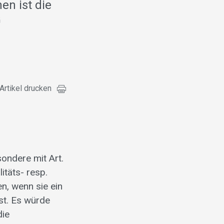
en ist die
G
Artikel drucken
sondere mit Art.
täts- resp.
n, wenn sie ein
st. Es würde
die