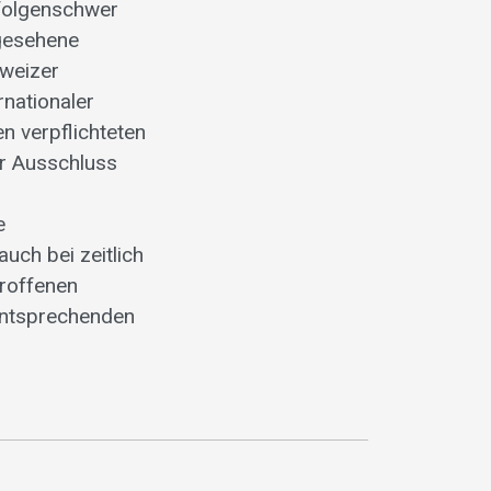
 folgenschwer
rgesehene
hweizer
rnationaler
 verpflichteten
er Ausschluss
e
uch bei zeitlich
troffenen
 entsprechenden