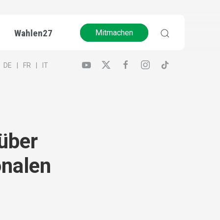
Wahlen27
Mitmachen
DE
FR
IT
über
onalen