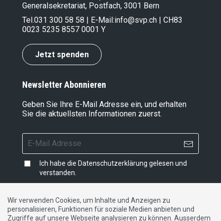
Generalsekretariat, Postfach, 3001 Bern
Tel.
031 300 58 58
| E-Mail:
info@svp.ch
| CH83
0023 5235 8557 0001 Y
Jetzt spenden
Newsletter Abonnieren
Geben Sie Ihre E-Mail Adresse ein, und erhalten
Sie die aktuellsten Informationen zuerst.
Ich habe die
Datenschutzerklärung
gelesen und
verstanden.
Wir verwenden Cookies, um Inhalte und Anzeigen zu
personalisieren, Funktionen für soziale Medien anbieten und
Impressum
|
Datenschutzerklärung
|
Kontakt
Zugriffe auf unsere Webseite analysieren zu können. Ausserdem