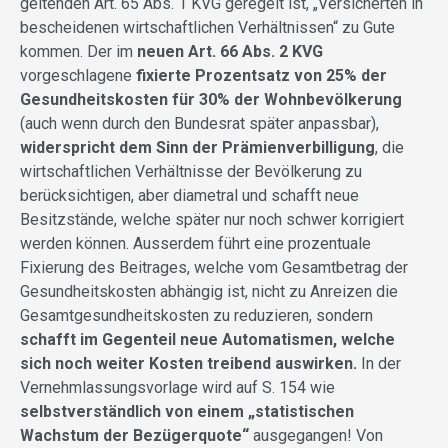
geltenden Art. 65 Abs. 1 KVG geregelt ist, „Versicherten in
bescheidenen wirtschaftlichen Verhältnissen“ zu Gute
kommen. Der im
neuen Art. 66 Abs. 2 KVG
vorgeschlagene
fixierte Prozentsatz von 25% der
Gesundheitskosten für 30% der Wohnbevölkerung
(auch wenn durch den Bundesrat später anpassbar),
widerspricht dem Sinn der Prämienverbilligung
, die
wirtschaftlichen Verhältnisse der Bevölkerung zu
berücksichtigen, aber diametral und schafft neue
Besitzstände, welche später nur noch schwer korrigiert
werden können. Ausserdem führt eine prozentuale
Fixierung des Beitrages, welche vom Gesamtbetrag der
Gesundheitskosten abhängig ist, nicht zu Anreizen die
Gesamtgesundheitskosten zu reduzieren, sondern
schafft im Gegenteil neue Automatismen, welche
sich noch weiter Kosten treibend auswirken.
In der
Vernehmlassungsvorlage wird auf S. 154 wie
selbstverständlich von einem „statistischen
Wachstum der Bezügerquote“
ausgegangen! Von