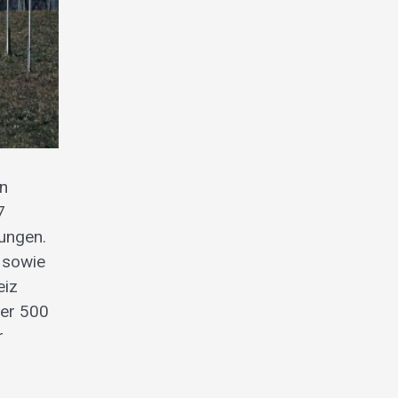
en
7
ungen.
 sowie
eiz
ber 500
r