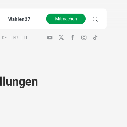
Wahlen27
Mitmachen
DE
FR
IT
llungen