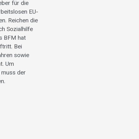
ber für die
rbeitslosen EU-
ben. Reichen die
h Sozialhilfe
es BFM hat
ritt. Bei
ahren sowie
ht. Um
, muss der
n.