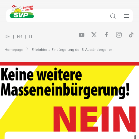
DE
FR
IT
Homepage
Erleichterte Einbürgerung der 3. Ausländergener...