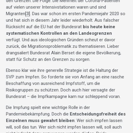
den Grenzen. Die Folge: Die Mehrheit der Corona-Patienten
auf vielen unserer Intensivstationen waren und sind
Migranten
[3]
. Das war schon im ersten Pandemiejahr 2020 so
und hat sich in diesem Jahr leider wiederholt. Aus falscher
Rücksicht auf die EU hat der Bundesrat
bis heute keine
systematischen Kontrollen an den Landesgrenzen
verfügt. Und aus ideologischen Gründen scheut er davor
zurück, die Migrationsproblematik zu thematisieren. Lieber
drangsaliert Bundesrat Alain Berset die eigene Bevölkerung,
statt für Schutz an den Grenzen zu sorgen.
Ebenso klar wie ihre generelle Strategie ist die Haltung der
SVP zum Impfen. So forderte sie von Anfang an eine rasche
Beschaffung von ausreichend Impfstoff, um die
Risikogruppen zu schützen. Doch auch hier versagte der
Bundesrat – die Impfkampagne kam nur schleppend voran.
Die Impfung spielt eine wichtige Rolle in der
Pandemiebekämpfung. Doch die
Entscheidungsfreiheit des
Einzelnen muss gewahrt bleiben
: Wer sich impfen lassen
will, soll das tun. Wer sich nicht impfen lassen will, soll auch