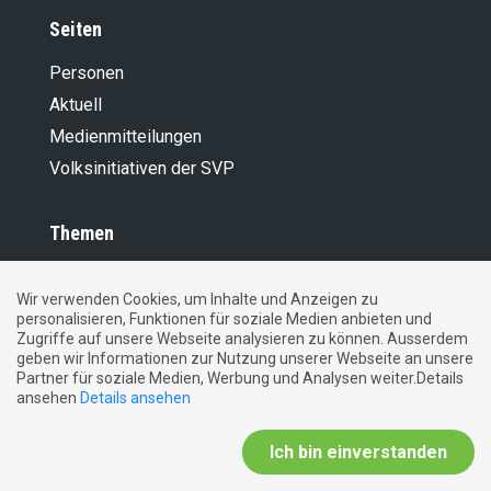
Seiten
Personen
Aktuell
Medienmitteilungen
Volksinitiativen der SVP
Themen
Mensch, Familie, Gesellschaft und Religion
Wir verwenden Cookies, um Inhalte und Anzeigen zu
Medien
personalisieren, Funktionen für soziale Medien anbieten und
Landwirt­schaft
Zugriffe auf unsere Webseite analysieren zu können. Ausserdem
geben wir Informationen zur Nutzung unserer Webseite an unsere
Finanzen, Steuern, Abgaben
Partner für soziale Medien, Werbung und Analysen weiter.Details
ansehen
Details ansehen
Umwelt
Ausländer­politik
Ich bin einverstanden