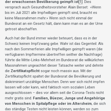
der erwachsenen Bevölkerung geimpft ist
[1]
. Dies
versprach auch Gesundheitsvorsteher Alain Berset: «Wenn
bis im Juli 2021 alle Impfwilligen geimpft sind, braucht es
keine Massnahmen mehr.» Wenn sich nicht einmal der
Bundesrat an ein Gesetz hält, dann kann man es an der Urne
getrost abschaffen.
Auch hat der Bund immer wieder beteuert, dass es in der
Schweiz keinen Impfzwang gebe. Wahr ist das Gegenteil: Als
nach den Sommerferien alle Impfwilligen geimpft waren (die
verfügbaren Impftermine übertreffen seither die Nachfrage)
führte die Mitte-Links-Mehrheit im Bundesrat die willkürlichen
Massnahmen ungeachtet dieser Tatsache weiter und dehnte
die
Zertifikatspflicht
sogar noch massiv aus. Mit der
Zertifikatspflicht spaltet der Bundesrat die Bevölkerung und
diskriminiert unzählige Menschen. Denn wer sich nicht impfen
lassen will oder kann, wird faktisch vom sozialen Leben
ausgeschlossen – dies vor allem seit die Corona-Tests nicht
mehr gratis sind.
Familien, Büezer, Junge und Angehörige
von Menschen in Spitalpflege oder im Altersheim
, die sich
das ständige Testen nicht leisten können, werden so zum