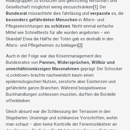
Risikogruppen zu schützen und gleichzeitig Wirtschaft und
Gesellschaft möglichst wenig einzuschränken
[1]
. Der
Bundesrat
missachtete dies fahrlässig und
verpasste
es, die
besonders gefährdeten Menschen
in Alters- und
Pflegeeinrichtungen
zu schützen
. Nicht einmal einfache
Mittel wie Schnelltests für alle wurden angeboten – ein
Skandal! Etwa die Hälfte der Toten gab es deshalb in den
Alters- und Pflegeheimen zu beklagen
[2]
.
Auch in der Folge war das Krisenmanagement des
Bundesrates von
Pannen, Widersprüchen, Willkür und
unverhältnismässigen Massnahmen
geprägt. Der Schocker
«Lockdown» brachte nachweislich kaum einen
epidemiologischen Nutzen, zerstörte aber Existenzen und
gefährdete ganze Branchen. Während beispielsweise
Buchhandlungen schliessen mussten, durften die Bordelle
offenbleiben.
Gleich absurd war die Schliessung der Terrassen in den
Skigebieten. Unsinnige und schikanöse Vorschriften, wohin
man schaut – aber keine Kontrolle der Ferienrückkehrer an