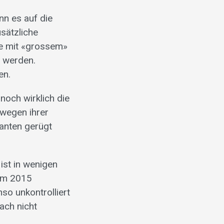
nn es auf die
sätzliche
fe mit «grossem»
 werden.
en.
noch wirklich die
wegen ihrer
ranten gerügt
 ist in wenigen
 im 2015
so unkontrolliert
fach nicht