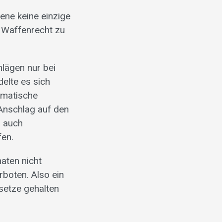
ene keine einzige
s Waffenrecht zu
hlägen nur bei
elte es sich
omatische
Anschlag auf den
s auch
fen.
aten nicht
rboten. Also ein
setze gehalten