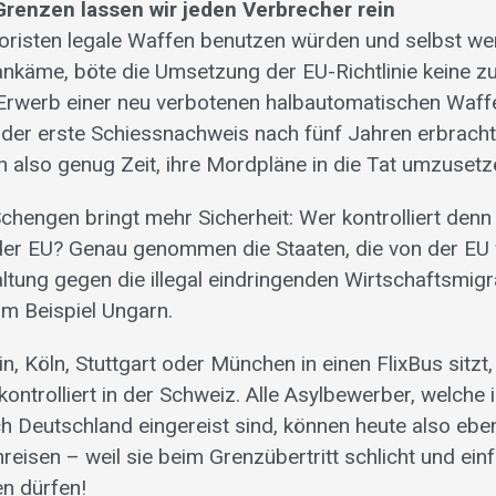
 Grenzen lassen wir jeden Verbrecher rein
oristen legale Waffen benutzen würden und selbst we
käme, böte die Umsetzung der EU-Richtlinie keine zu
 Erwerb einer neu verbotenen halbautomatischen Waf
der erste Schiessnachweis nach fünf Jahren erbracht
n also genug Zeit, ihre Mordpläne in die Tat umzusetz
hengen bringt mehr Sicherheit: Wer kontrolliert denn 
er EU? Genau genommen die Staaten, die von der EU 
tung gegen die illegal eindringenden Wirtschaftsmig
m Beispiel Ungarn.
in, Köln, Stuttgart oder München in einen FlixBus sitzt,
kontrolliert in der Schweiz. Alle Asylbewerber, welche
ch Deutschland eingereist sind, können heute also eben
nreisen – weil sie beim Grenzübertritt schlicht und ein
en dürfen!