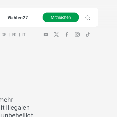
Wahlen27
Mitmachen
DE
FR
IT
 mehr
t illegalen
 unbehelligt