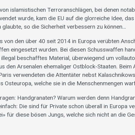
 von islamistischen Terroranschlägen, bei denen notab
wendet wurde, kam die EU auf die glorreiche Idee, da
 glaubte, so die Sicherheit verbessern zu können…
ss von den über 40 seit 2014 in Europa verübten Ansc
en eingesetzt wurden. Bei diesen Schusswaffen hand
llegal beschafftes Material, überwiegend um vollaut
s den Arsenalen ehemaliger Ostblock-Staaten. Beim 
 Paris verwendeten die Attentäter nebst Kalaschnikow
s Osteuropa, welche sie in die Menschenmengen war
 fragen: Handgranaten? Warum werden denn Handgran
nfach: Die sind für Private schon überall in Europa ve
i» für diese bösen Jungs, welche sich nicht an die Ge