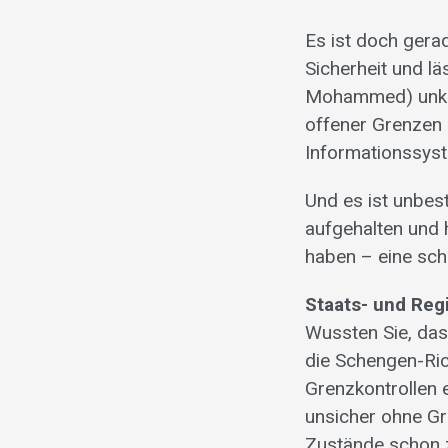
Es ist doch gera
Sicherheit und l
Mohammed) unkont
offener Grenzen
Informationssyst
Und es ist unbest
aufgehalten und 
haben – eine schö
Staats- und Reg
Wussten Sie, das
die Schengen-Rich
Grenzkontrollen 
unsicher ohne G
Zustände schon