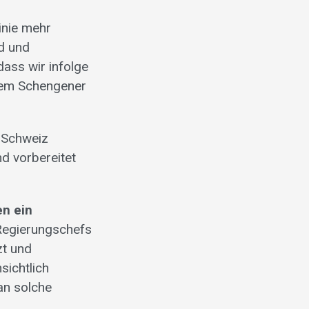
inie mehr
ed und
ass wir infolge
 dem Schengener
r Schweiz
nd vorbereitet
en ein
 Regierungschefs
zt und
sichtlich
an solche