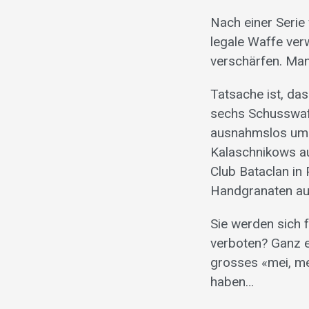
Nach einer Serie
legale Waffe ver
verschärfen. Man
Tatsache ist, da
sechs Schusswaff
ausnahmslos um i
Kalaschnikows au
Club Bataclan in
Handgranaten au
Sie werden sich
verboten? Ganz ei
grosses «mei, me
haben…