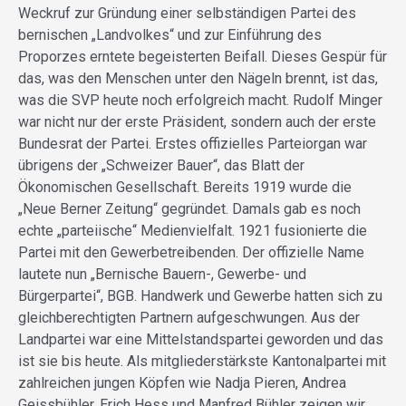
Weckruf zur Gründung einer selbständigen Partei des
bernischen „Landvolkes“ und zur Einführung des
Proporzes erntete begeisterten Beifall. Dieses Gespür für
das, was den Menschen unter den Nägeln brennt, ist das,
was die SVP heute noch erfolgreich macht. Rudolf Minger
war nicht nur der erste Präsident, sondern auch der erste
Bundesrat der Partei. Erstes offizielles Parteiorgan war
übrigens der „Schweizer Bauer“, das Blatt der
Ökonomischen Gesellschaft. Bereits 1919 wurde die
„Neue Berner Zeitung“ gegründet. Damals gab es noch
echte „parteiische“ Medienvielfalt. 1921 fusionierte die
Partei mit den Gewerbetreibenden. Der offizielle Name
lautete nun „Bernische Bauern-, Gewerbe- und
Bürgerpartei“, BGB. Handwerk und Gewerbe hatten sich zu
gleichberechtigten Partnern aufgeschwungen. Aus der
Landpartei war eine Mittelstandspartei geworden und das
ist sie bis heute. Als mitgliederstärkste Kantonalpartei mit
zahlreichen jungen Köpfen wie Nadja Pieren, Andrea
Geissbühler, Erich Hess und Manfred Bühler zeigen wir