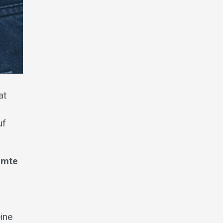
at
uf
eamte
ine