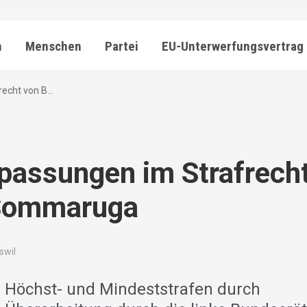
n
Menschen
Partei
EU-Unterwerfungsvertrag
echt von B...
passungen im Strafrech
 Sommaruga
iswil
r Höchst- und Mindeststrafen durch