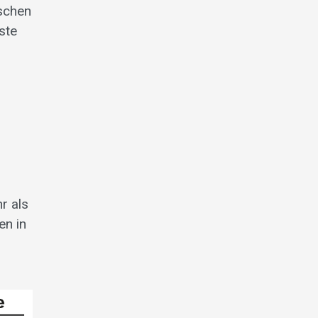
ischen
ste
s
r als
en in