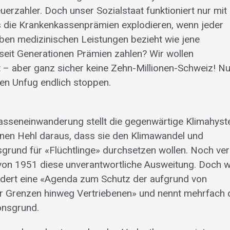
euerzahler. Doch unser Sozialstaat funktioniert nur mit
 die Krankenkassenprämien explodieren, wenn jeder
ben medizinischen Leist­ungen bezieht wie jene
seit Generationen Prämien zahlen? Wir wollen
t – aber ganz sicher keine Zehn-Millionen-Schweiz! Nu
sen Unfug endlich stoppen.
sseneinwanderung stellt die gegenwärtige Klimahyste
inen Hehl daraus, dass sie den Klimawandel und
rund für «Flüchtlinge» durchsetzen wollen. Noch ver
 von 1951 diese unverantwortliche Ausweitung. Doch w
rdert eine «Agenda zum Schutz der aufgrund von
 Grenzen hinweg Vertriebenen» und nennt mehrfach 
onsgrund.