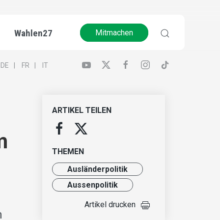
Wahlen27
Mitmachen
DE
FR
IT
ARTIKEL TEILEN
m
THEMEN
Ausländer­politik
Aussenpolitik
Artikel drucken
m