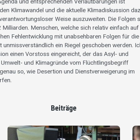
n Agenda und entsprechenden Verlautbarungen ist
 den Klimawandel und die aktuelle Klimadiskussion da
n verantwortungsloser Weise auszuweiten. Die Folgen 
2 Milliarden. Menschen, welche sich relativ einfach auf
chen Fehlentwicklung mit unabsehbaren Folgen für die
 unmissverständ­lich ein Riegel geschoben werden. Ic
ion einen Vorstoss eingereicht, der das Asyl- und
 Umwelt- und Klimagründe vom Flüchtlingsbegriff
enau so, wie Desertion und Dienst­verweigerung im
rfen.
Beiträge