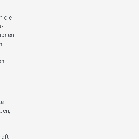
n die
o-
sonen
er
en
te
ben,
t –
haft