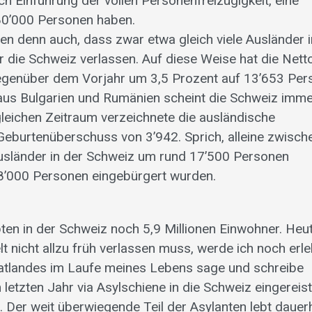
h Einführung der vollen Personenfreizügigkeit, eine
80’000 Personen haben.
n denn auch, dass zwar etwa gleich viele Ausländer i
die Schweiz verlassen. Auf diese Weise hat die Nett
egenüber dem Vorjahr um 3,5 Prozent auf 13’653 Per
aus Bulgarien und Rumänien scheint die Schweiz imm
 gleichen Zeitraum verzeichnete die ausländische
eburtenüberschuss von 3’942. Sprich, alleine zwisch
usländer in der Schweiz um rund 17’500 Personen
8’000 Personen eingebürgert wurden.
ten in der Schweiz noch 5,9 Millionen Einwohner. Heu
lt nicht allzu früh verlassen muss, werde ich noch erle
matlandes im Laufe meines Lebens sage und schreibe
letzten Jahr via Asylschiene in die Schweiz eingereis
. Der weit überwiegende Teil der Asylanten lebt dauer