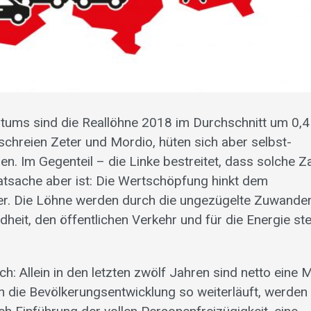
stums sind die Reallöhne 2018 im Durchschnitt um 0,4
chreien Zeter und Mordio, hüten sich aber selbst­
n. Im Gegenteil – die Linke be­streitet, dass solche Z
atsache aber ist: Die Wertschöpfung hinkt dem
er. Die Löhne werden durch die ungezügelte Zuwande
heit, den öffentlichen Verkehr und für die Energie ste
h: Allein in den letzten zwölf Jahren sind netto eine Mi
die Bevölkerungsentwicklung so weiterläuft, werden 