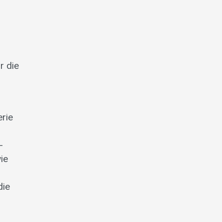
r die
rie
­
ie
die