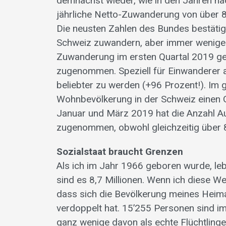
demnächst wieder, wie in den Jahren nac
jährliche Netto-Zuwanderung von über 
Die neusten Zahlen des Bundes bestätige
Schweiz zuwandern, aber immer weniger 
Zuwanderung im ersten Quartal 2019 g
zugenommen. Speziell für Einwanderer 
belieb­ter zu werden (+96 Prozent!). Im
Wohnbevölkerung in der Schweiz einen G
Januar und März 2019 hat die Anzahl A
zugenommen, obwohl gleichzeitig über 
Sozialstaat braucht Grenzen
Als ich im Jahr 1966 geboren wurde, leb
sind es 8,7 Millionen. Wenn ich diese We
dass sich die Bevöl­kerung meines Hei
verdoppelt hat. 15’255 Personen sind im 
ganz wenige davon als echte Flüchtlinge