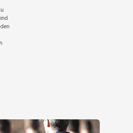
zu
sind
 den
h