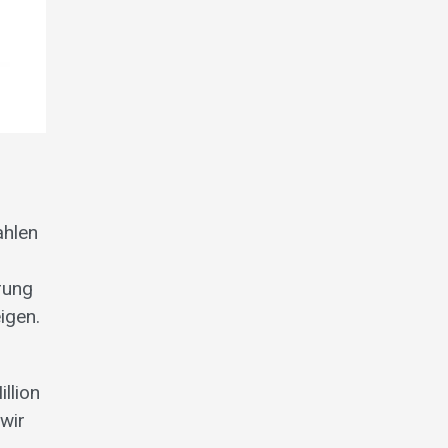
ahlen
rung
igen.
llion
wir