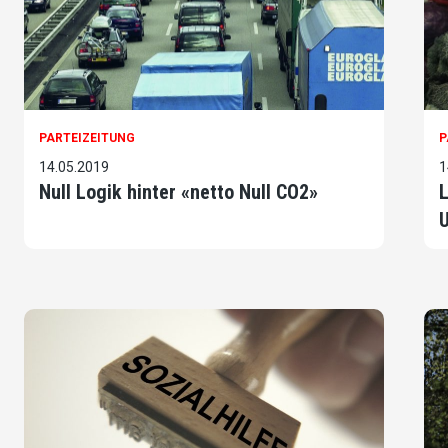
PARTEIZEITUNG
P
14.05.2019
1
Null Logik hinter «netto Null CO2»
L