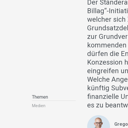
Der Ständera
Billag“-Initi
welcher sich
Grundsatzdeb
zur Grundver
kommenden Se
dürfen die E
Konzession h
eingreifen u
Welche Angeb
künftig Subve
finanzielle U
Themen
es zu beantw
Medien
Grego