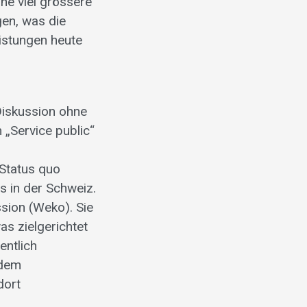
ne viel grössere
gen, was die
eistungen heute
Diskussion ohne
 „Service public“
d
 Status quo
s in der Schweiz.
sion (Weko). Sie
was zielgerichtet
entlich
ndem
dort