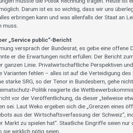
ngen müsste die Politik Rechnung tragen. Heute ist ei
möglich. Darum ist es so wichtig, dass wir uns überle
alles erbringen kann und was allenfalls der Staat an L
en muss.
er „Service public“-Bericht
mung versprach der Bundesrat, es gebe eine offene 
nte er die Erwartungen nicht erfüllen: Der Bericht zum
r ganzen Linie. Privatwirtschaftliche Perspektiven un
Varianten fehlen – alles ist auf die Verteidigung des
ne starke SRG, so der Tenor in Bundesbern, gehe nicht
imatschutz-Politik reagierte die Wettbewerbskommis
ericht vor der Veröffentlichung, da dieser „teilweise et
n sei. Laut Weko ergeben sich die „Grenzen eines öff
ebots aus der Wirtschaftsverfassung der Schweiz“, i
r Markt zu spielen hat“. Staatliche Eingriffe seien nur 
 sie wirklich nötig seien.