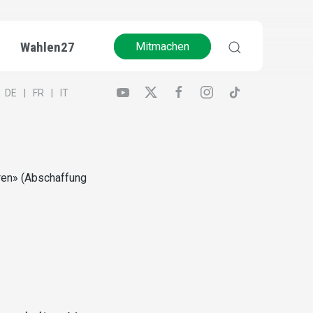
Wahlen27
Mitmachen
DE
FR
IT
hren» (Abschaffung