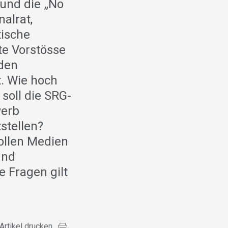
 und die „No
nalrat,
tische
te Vorstösse
 den
. Wie hoch
oll die SRG-
werb
stellen?
ollen Medien
und
e Fragen gilt
Artikel drucken