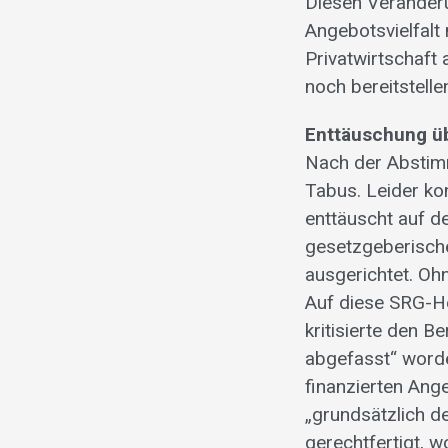
Diesen Veränderu
Angebotsvielfalt 
Privatwirtschaft 
noch bereitstell
Enttäuschung üb
Nach der Abstim
Tabus. Leider kon
enttäuscht auf de
gesetzgeberische 
ausgerichtet. Oh
Auf diese SRG-He
kritisierte den B
abgefasst“ worde
finanzierten Ang
„grundsätzlich de
gerechtfertigt, wo