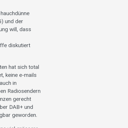
e hauchdünne
G) und der
ung will, dass
fe diskutiert
en hat sich total
t, keine e-mails
auch in
den Radiosendern
nzen gerecht
 über DAB+ und
angbar geworden.