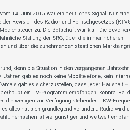
om 14. Juni 2015 war ein deutliches Signal. Nur ein
e der Revision des Radio- und Fernsehgesetzes (RTV
Mediensteuer zu. Die Botschaft war klar: Die Bevölker
ähnliche Stellung der SRG, über die immer höheren
 und über die zunehmenden staatlichen Markteingrif
rund, denn die Situation in den vergangenen Jahrzehnt
 Jahren gab es noch keine Mobiltelefone, kein Interne
Damals galt es sicherzustellen, dass jeder Haushalt – 
überhaupt ein TV-Programm empfangen konnte. Bei 
n die wenigen zur Verfügung stehenden UKW-Freque
 Dies alles hat sich grundlegend verändert: Radio wird
rahlt, Fernsehen ist viel günstiger und weltweit empf