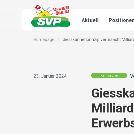
Aktuell
Positione
Homepage
Giesskannenprinzip verursacht Milliard
23. Januar 2024
V
Kampagne
Giesska
Milliar
Erwerbs