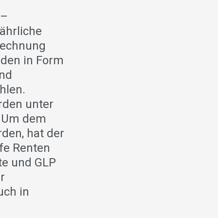
 –
ährliche
 Rechnung
nden in Form
und
hlen.
rden unter
n. Um dem
den, hat der
efe Renten
tte und GLP
r
uch in