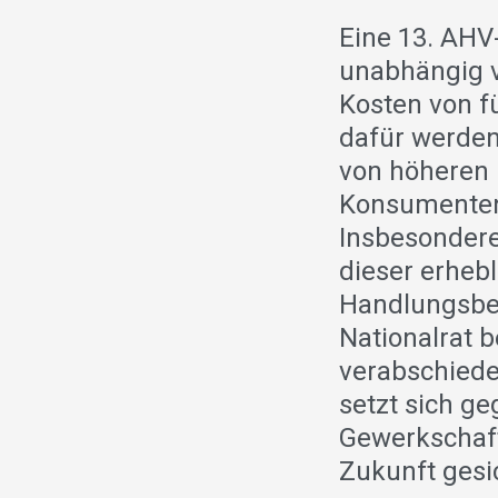
Eine 13. AHV
unabhängig v
Kosten von f
dafür werden
von höheren
Konsumenten
Insbesondere
dieser erheb
Handlungsbed
Nationalrat b
verabschiedet
setzt sich ge
Gewerkschaft
Zukunft gesic