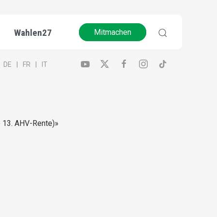
Wahlen27
Mitmachen
DE
FR
IT
ine 13. AHV-Rente)»