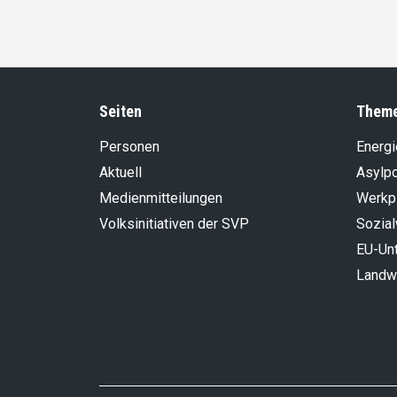
Seiten
Them
Personen
Energi
Aktuell
Asylpo
Medienmitteilungen
Werkp
Volksinitiativen der SVP
Sozia
EU-Un
Landwi