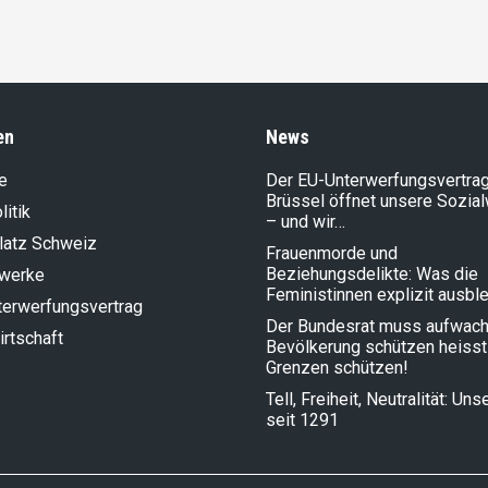
en
News
e
Der EU-Unterwerfungsvertrag
Brüssel öffnet unsere Sozia
litik
– und wir…
latz Schweiz
Frauenmorde und
Beziehungsdelikte: Was die
lwerke
Feministinnen explizit ausbl
terwerfungsvertrag
Der Bundesrat muss aufwach
rt­schaft
Bevölkerung schützen heisst
Grenzen schützen!
Tell, Freiheit, Neutralität: Un
seit 1291