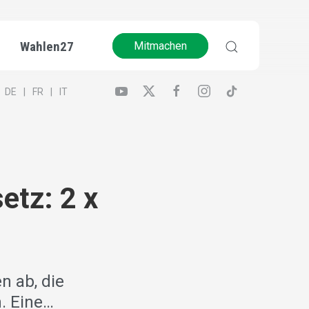
Wahlen27
Mitmachen
DE
FR
IT
etz: 2 x
n ab, die
. Eine…