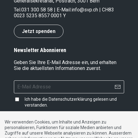
Generalsekretariat, Postfach, 3001 Bern
Tel.
031 300 58 58
| E-Mail:
info@svp.ch
| CH83
0023 5235 8557 0001 Y
Jetzt spenden
Newsletter Abonnieren
Geben Sie Ihre E-Mail Adresse ein, und erhalten
Sie die aktuellsten Informationen zuerst.
Ich habe die
Datenschutzerklärung
gelesen und
verstanden.
Wir verwenden Cookies, um Inhalte und Anzeigen zu
personalisieren, Funktionen für soziale Medien anbieten und
Impressum
|
Datenschutzerklärung
|
Kontakt
Zugriffe auf unsere Webseite analysieren zu können. Ausserdem