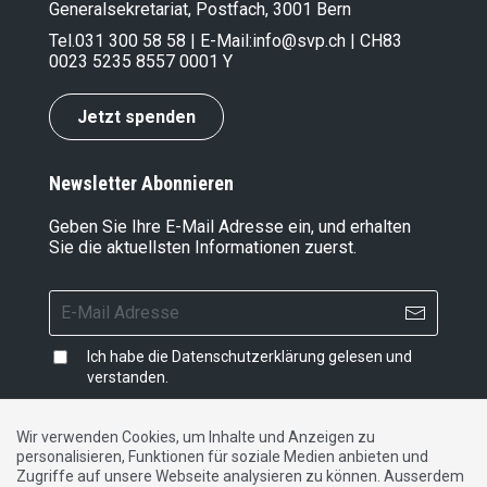
Generalsekretariat, Postfach, 3001 Bern
Tel.
031 300 58 58
| E-Mail:
info@svp.ch
| CH83
0023 5235 8557 0001 Y
Jetzt spenden
Newsletter Abonnieren
Geben Sie Ihre E-Mail Adresse ein, und erhalten
Sie die aktuellsten Informationen zuerst.
Ich habe die
Datenschutzerklärung
gelesen und
verstanden.
Wir verwenden Cookies, um Inhalte und Anzeigen zu
personalisieren, Funktionen für soziale Medien anbieten und
Impressum
|
Datenschutzerklärung
|
Kontakt
Zugriffe auf unsere Webseite analysieren zu können. Ausserdem