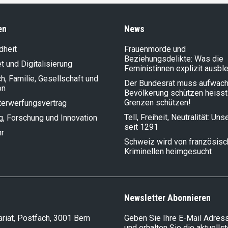
en
News
dheit
Frauenmorde und
Beziehungsdelikte: Was die
et und Digitalisierung
Feministinnen explizit ausbl
, Familie, Gesellschaft und
Der Bundesrat muss aufwach
on
Bevölkerung schützen heisst
Grenzen schützen!
terwerfungsvertrag
Tell, Freiheit, Neutralität: Un
g, Forschung und Innovation
seit 1291
hr
Schweiz wird von französis
Kriminellen heimgesucht
Newsletter Abonnieren
riat, Postfach, 3001 Bern
Geben Sie Ihre E-Mail Adress
und erhalten Sie die aktuells