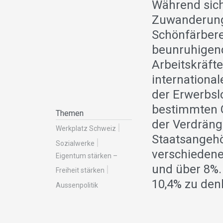
Während sic
Zuwanderung 
Schönfärbere
beunruhigend
Arbeitskräft
internationa
der Erwerbsl
bestimmten G
Themen
der Verdräng
Werkplatz Schweiz
Staatsangehö
Sozialwerke
verschiedene
Eigentum stärken –
und über 8%.
Freiheit stärken
10,4% zu den
Aussenpolitik