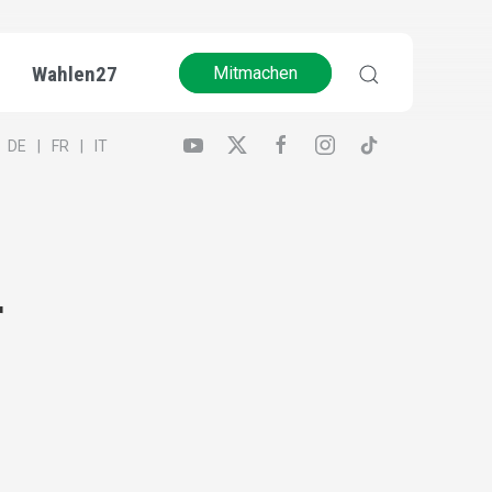
Wahlen27
Mitmachen
DE
FR
IT
r