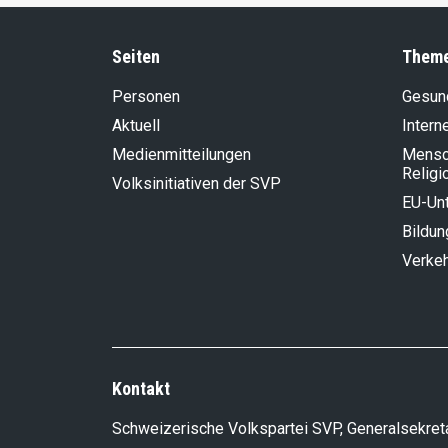
Seiten
Them
Personen
Gesun
Aktuell
Intern
Medienmitteilungen
Mensch
Religi
Volksinitiativen der SVP
EU-Un
Bildun
Verke
Kontakt
Schweizerische Volkspartei SVP, Generalsekreta