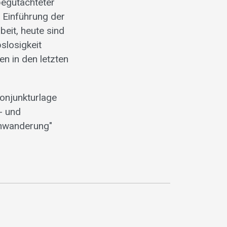
begutachteter
r Einführung der
eit, heute sind
slosigkeit
n in den letzten
Konjunkturlage
- und
inwanderung"