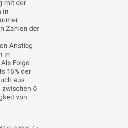
 mit der
 in
 immer
en Zahlen der
ren Anstieg
n in
Als Folge
ts 15% der
auch aus
e zwischen 6
gkeit von
Artikel drucken