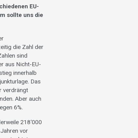
schiedenen EU-
m sollte uns die
er
itig die Zahl der
Zahlen sind
er aus Nicht-EU-
tieg innerhalb
junkturlage. Das
r verdrängt
anden. Aber auch
gegen 6%.
tlerweile 218‘000
 Jahren vor