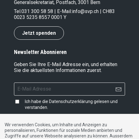
Generalsekretariat, Postfach, 3001 Bern
Tel.
031 300 58 58
| E-Mail:
info@svp.ch
| CH83
0023 5235 8557 0001 Y
Jetzt spenden
Newsletter Abonnieren
Geben Sie Ihre E-Mail Adresse ein, und erhalten
Sie die aktuellsten Informationen zuerst.
Ich habe die
Datenschutzerklärung
gelesen und
verstanden.
Wir verwenden Cookies, um Inhalte und Anzeigen zu
personalisieren, Funktionen für soziale Medien anbieten und
Impressum
|
Datenschutzerklärung
|
Kontakt
Zugriffe auf unsere Webseite analysieren zu können. Ausserdem