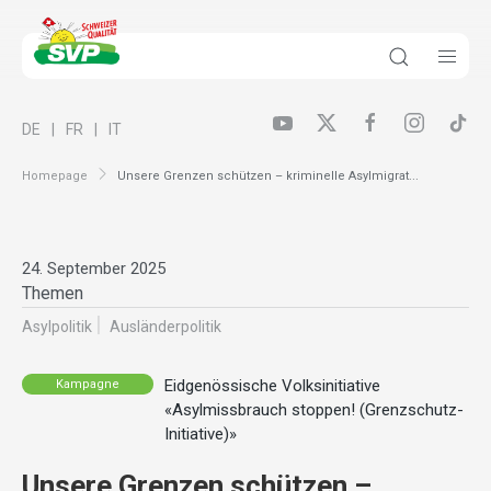
DE
FR
IT
Homepage
Unsere Grenzen schützen – kriminelle Asylmigrat...
24. September 2025
Themen
Asylpolitik
Ausländer­politik
Eidgenössische Volksinitiative
Kampagne
«Asylmissbrauch stoppen! (Grenzschutz-
Initiative)»
Unsere Grenzen schützen –