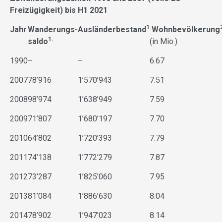
Freizügigkeit) bis H1 2021
1
Jahr
Wanderungs-
Ausländer
bestand
Wohn
bevölkerung
1.
saldo
(in Mio.)
1990
–
–
6.67
2007
78’916
1’570’943
7.51
2008
98’974
1’638’949
7.59
2009
71’807
1’680’197
7.70
2010
64’802
1’720’393
7.79
2011
74’138
1’772’279
7.87
2012
73’287
1’825’060
7.95
2013
81’084
1’886’630
8.04
2014
78’902
1’947’023
8.14