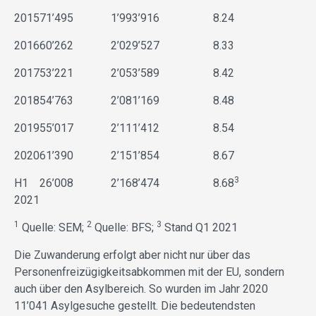
2015
71’495
1’993’916
8.24
2016
60’262
2’029’527
8.33
2017
53’221
2’053’589
8.42
2018
54’763
2’081’169
8.48
2019
55’017
2’111’412
8.54
2020
61’390
2’151’854
8.67
3
H1
26’008
2’168’474
8.68
2021
1
2
3
Quelle: SEM;
Quelle: BFS;
Stand Q1 2021
Die Zuwanderung erfolgt aber nicht nur über das
Personenfreizügigkeitsabkommen mit der EU, sondern
auch über den Asylbereich. So wurden im Jahr 2020
11’041 Asylgesuche gestellt. Die bedeutendsten