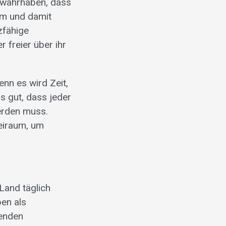
 wahrhaben, dass
um und damit
zfähige
 freier über ihr
nn es wird Zeit,
s gut, dass jeder
werden muss.
eiraum, um
Land täglich
ben als
menden