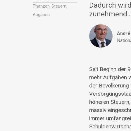
Dadurch wird
Finanzen, Steuern,
zunehmend
Abgaben
André
Nation
Seit Beginn der 
mehr Aufgaben we
der Bevölkerung 
Versorgungsstaa
höheren Steuern,
massiv eingeschr
immer umfangreic
Schuldenwirtscha