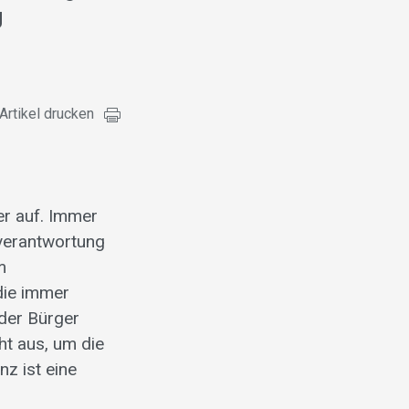
g
Artikel drucken
er auf. Immer
nverantwortung
m
die immer
 der Bürger
ht aus, um die
z ist eine