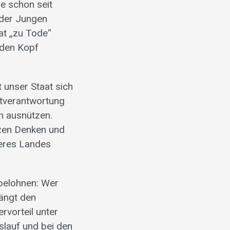
ie schon seit
 der Jungen
at „zu Tode“
r den Kopf
t unser Staat sich
stverantwortung
n ausnützen.
nzen Denken und
seres Landes
 belohnen: Wer
rängt den
rvorteil unter
slauf und bei den