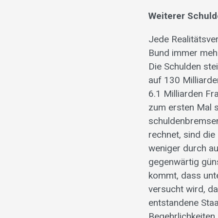
Weiterer Schuld
Jede Realitätsve
Bund immer mehr 
Die Schulden ste
auf 130 Milliard
6.1 Milliarden F
zum ersten Mal s
schuldenbremsen
rechnet, sind di
weniger durch a
gegenwärtig güns
kommt, dass unte
versucht wird, d
entstandene Sta
Begehrlichkeiten