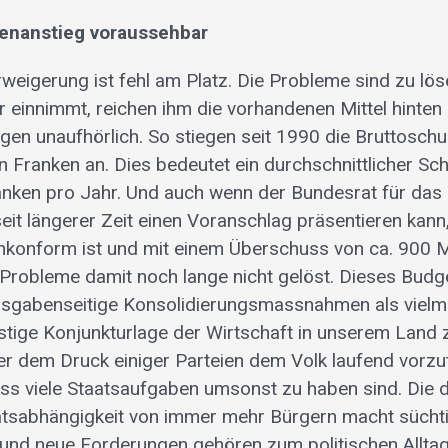
enanstieg voraussehbar
rweigerung ist fehl am Platz. Die Probleme sind zu lö
einnimmt, reichen ihm die vorhandenen Mittel hinten 
igen unaufhörlich. So stiegen seit 1990 die Bruttosch
en Franken an. Dies bedeutet ein durchschnittlicher Sc
ranken pro Jahr. Und auch wenn der Bundesrat für d
eit längerer Zeit einen Voranschlag präsentieren kann
konform ist und mit einem Überschuss von ca. 900 M
e Probleme damit noch lange nicht gelöst. Dieses Bud
usgabenseitige Konsolidierungsmassnahmen als vielm
tige Konjunkturlage der Wirtschaft in unserem Land 
r dem Druck einiger Parteien dem Volk laufend vorz
ass viele Staatsaufgaben umsonst zu haben sind. Die 
atsabhängigkeit von immer mehr Bürgern macht sücht
 und neue Forderungen gehören zum politischen Alltag