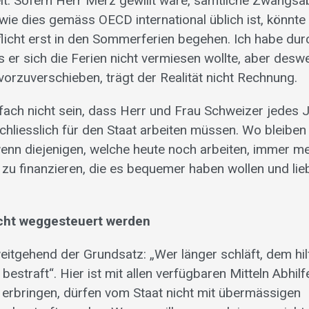
it. Sofern Herr Merz gewillt wäre, sämtliche Zwangs
 wie dies gemäss OECD international üblich ist, könnte
pflicht erst in den Sommerferien begehen. Ich habe du
 er sich die Ferien nicht vermiesen wollte, aber desw
vorzuverschieben, trägt der Realität nicht Rechnung.
fach nicht sein, dass Herr und Frau Schweizer jedes J
chliesslich für den Staat arbeiten müssen. Wo bleiben
wenn diejenigen, welche heute noch arbeiten, immer me
zu finanzieren, die es bequemer haben wollen und lie
icht weggesteuert werden
eitgehend der Grundsatz: „Wer länger schläft, dem hil
 bestraft“. Hier ist mit allen verfügbaren Mitteln Abhil
g erbringen, dürfen vom Staat nicht mit übermässigen