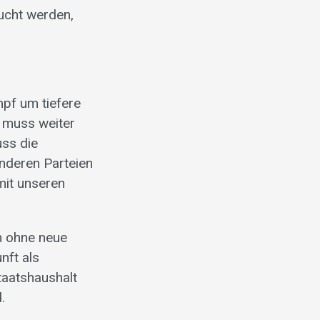
aucht werden,
pf um tiefere
 muss weiter
uss die
anderen Parteien
mit unseren
n ohne neue
nft als
taatshaushalt
.