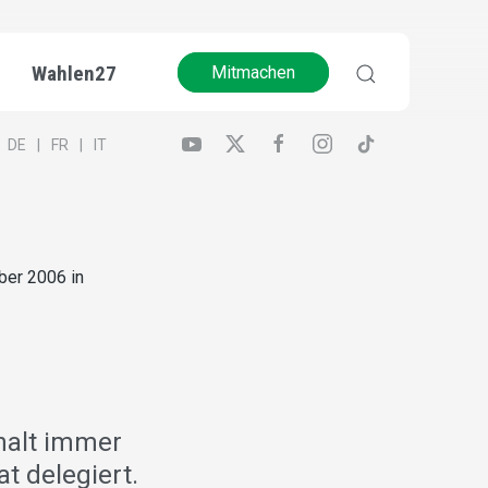
Wahlen27
Mitmachen
DE
FR
IT
ber 2006 in
halt immer
t delegiert.