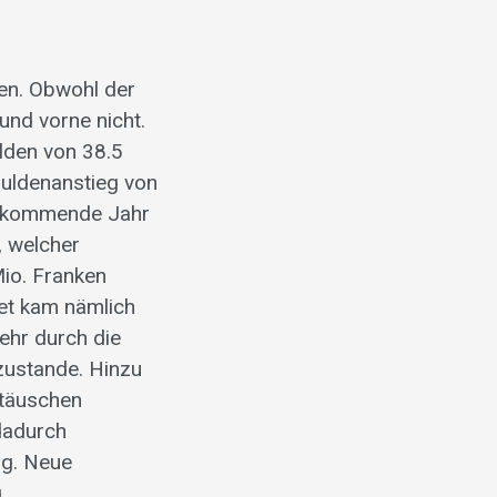
sen. Obwohl der
und vorne nicht.
ulden von 38.5
huldenanstieg von
as kommende Jahr
, welcher
io. Franken
get kam nämlich
ehr durch die
zustande. Hinzu
utäuschen
dadurch
ig. Neue
.