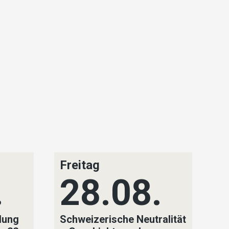
Freitag
S
.
28.08.
lung
Schweizerische Neutralität
SV