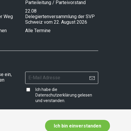
Parteileitung / Parteivorstand
22.08
ser Weg
Delegiertenversammlung der SVP
Schweiz vom 22. August 2026
chen
Alle Termine
e ein,
ten
Ich habe die
Datenschutzerklärung
gelesen
und verstanden.
Ich bin einverstanden