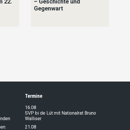
m 22.
– Geschichte und
Na
Gegenwart
un
Ni
Y
Na
F
Termine
16.08
SVP bi de Lüt mit Nationalrat Bruno
enden
Walliser
en:
21.08