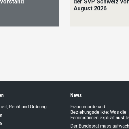
ivorstand
der SVP Schweiz vo
August 2026
en
News
heit, Recht und Ordnung
Frauenmorde und
Beziehungsdelikte: Was die
hr
Feministinnen explizit ausbl
e
Der Bundesrat muss aufwach