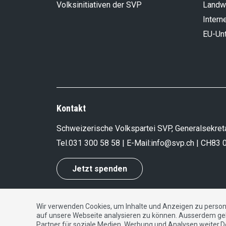
Volksinitiativen der SVP
Landwi
Intern
EU-Un
Kontakt
Schweizerische Volkspartei SVP, Generalsekreta
Tel.
031 300 58 58
| E-Mail:
info@svp.ch
| CH83 
Jetzt spenden
Wir verwenden Cookies, um Inhalte und Anzeigen zu persona
Impressum
|
Datenschutzerklärung
|
Kontakt
auf unsere Webseite analysieren zu können. Ausserdem ge
Partner für soziale Medien, Werbung und Analysen weiter.