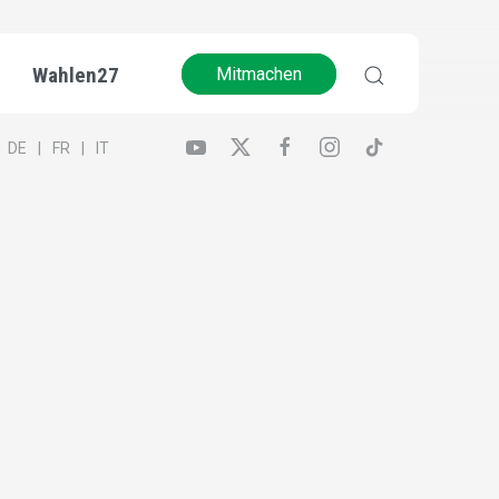
Wahlen27
Mitmachen
DE
FR
IT