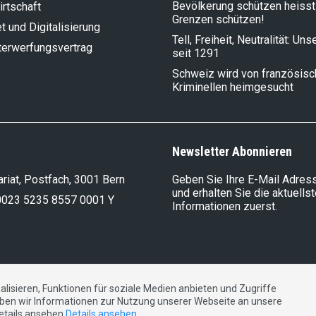
Bevölkerung schützen heisst
rt­schaft
Grenzen schützen!
et und Digitalisierung
Tell, Freiheit, Neutralität: Un
terwerfungsvertrag
seit 1291
Schweiz wird von französis
Kriminellen heimgesucht
Newsletter Abonnieren
riat, Postfach, 3001 Bern
Geben Sie Ihre E-Mail Adress
und erhalten Sie die aktuells
0023 5235 8557 0001 Y
Informationen zuerst.
lisieren, Funktionen für soziale Medien anbieten und Zugriffe
DE
FR
IT
ben wir Informationen zur Nutzung unserer Webseite an unsere
Details ansehen
Details ansehen