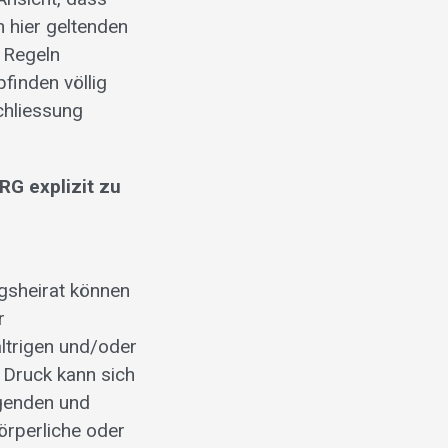
n hier geltenden
r Regeln
finden völlig
chliessung
RG explizit zu
ngsheirat können
r
ltrigen und/oder
 Druck kann sich
igenden und
örperliche oder