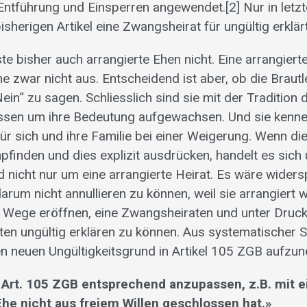
 Entführung und Einsperren angewendet.[2] Nur in letzt
sherigen Artikel eine Zwangsheirat für ungültig erklär
ste bisher auch arrangierte Ehen nicht. Eine arrangierte
he zwar nicht aus. Entscheidend ist aber, ob die Brautl
in“ zu sagen. Schliesslich sind sie mit der Tradition 
issen um ihre Bedeutung aufgewachsen. Und sie kenne
für sich und ihre Familie bei einer Weigerung. Wenn di
finden und dies explizit ausdrücken, handelt es sich
 nicht nur um eine arrangierte Heirat. Es wäre widersp
rum nicht annullieren zu können, weil sie arrangiert 
 Wege eröffnen, eine Zwangsheiraten und unter Druc
ten ungültig erklären zu können. Aus systematischer Si
en neuen Ungültigkeitsgrund in Artikel 105 ZGB aufzu
, Art. 105 ZGB entsprechend anzupassen, z.B. mit e
Ehe nicht aus freiem Willen geschlossen hat.»