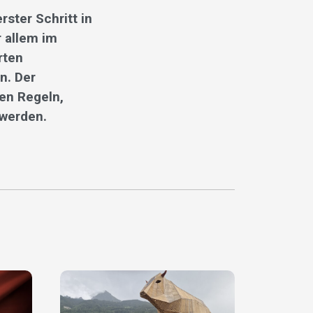
ster Schritt in
r allem im
rten
n. Der
hen Regeln,
 werden.