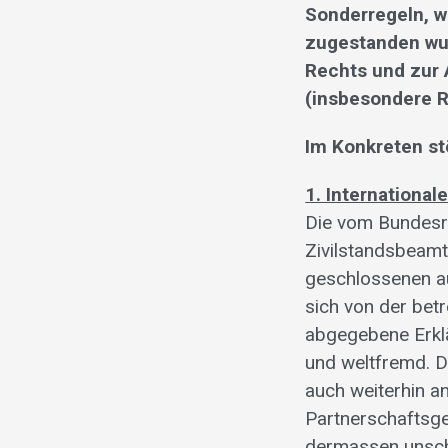
Sonderregeln, w
zugestanden wu
Rechts und zur 
(insbesondere R
Im Konkreten st
1. International
Die vom Bundesra
Zivilstandsbeamte
geschlossenen a
sich von der bet
abgegebene Erklä
und weltfremd. D
auch weiterhin a
Partnerschaftsge
dermassen unschw