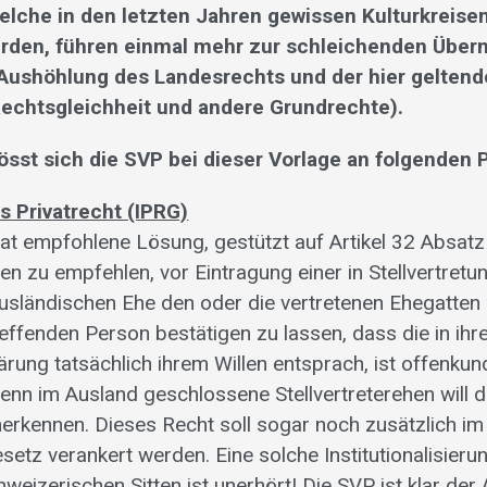
elche in den letzten Jahren gewissen Kulturkreise
rden, führen einmal mehr zur schleichenden Übe
Aushöhlung des Landesrechts und der hier gelten
echtsgleichheit und andere Grundrechte).
össt sich die SVP bei dieser Vorlage an folgenden 
es Privatrecht (IPRG)
t empfohlene Lösung, gestützt auf Artikel 32 Absat
n zu empfehlen, vor Eintragung einer in Stellvertretu
usländischen Ehe den oder die vertretenen Ehegatten
reffenden Person bestätigen zu lassen, dass die in i
rung tatsächlich ihrem Willen entsprach, ist offenkun
enn im Ausland geschlossene Stellvertreterehen will 
nerkennen. Dieses Recht soll sogar noch zusätzlich im
setz verankert werden. Eine solche Institutionalisieru
eizerischen Sitten ist unerhört! Die SVP ist klar der 