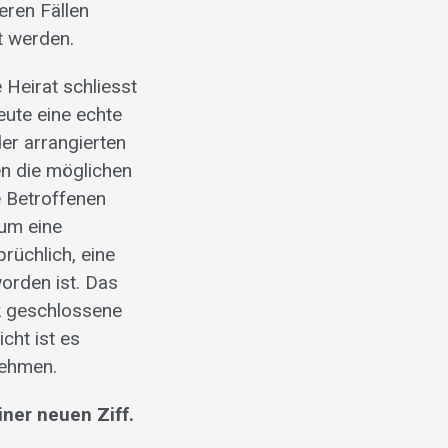
eren Fällen
t werden.
 Heirat schliesst
eute eine echte
der arrangierten
n die möglichen
e Betroffenen
 um eine
rüchlich, eine
worden ist. Das
k geschlossene
cht ist es
nehmen.
iner neuen Ziff.