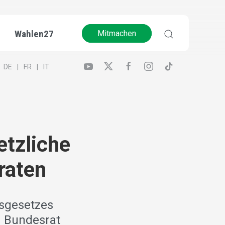
Wahlen27
Mitmachen
DE
FR
IT
etzliche
raten
esgesetzes
 Bundesrat