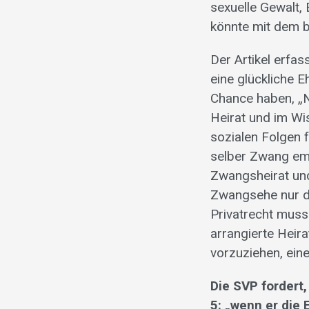
sexuelle Gewalt,
könnte mit dem bi
Der Artikel erfas
eine glückliche E
Chance haben, „Ne
Heirat und im W
sozialen Folgen 
selber Zwang emp
Zwangsheirat und
Zwangsehe nur da
Privatrecht muss
arrangierte Heira
vorzuziehen, ein
Die SVP fordert
5: „wenn er die 