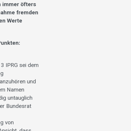
n immer öfters
rnahme fremden
den Werte
Punkten:
z 3 IPRG sei dem
ng
 anzuhören und
hrem Namen
dig untauglich
der Bundesrat
ng von
Ansicht, dass