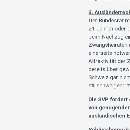
3. Ausländerrec
Der Bundesrat ma
21 Jahren oder 
beim Nachzug ein
Zwangsheiraten u
einerseits notwe
Attraktivität d
bereits über gew
Schweiz gar nich
stillschweigend z
Die SVP fordert
von genügenden
ausländischen E
Schlussbemerk