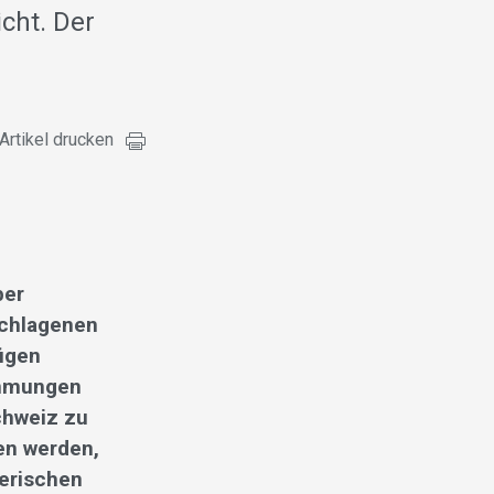
cht. Der
Artikel drucken
ber
schlagenen
igen
timmungen
chweiz zu
en werden,
zerischen