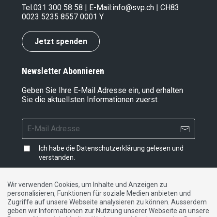
Tel.
031 300 58 58
| E-Mail:
info@svp.ch
| CH83
0023 5235 8557 0001 Y
Jetzt spenden
Newsletter Abonnieren
Geben Sie Ihre E-Mail Adresse ein, und erhalten
Sie die aktuellsten Informationen zuerst.
Ich habe die
Datenschutzerklärung
gelesen und
verstanden.
Wir verwenden Cookies, um Inhalte und Anzeigen zu
personalisieren, Funktionen für soziale Medien anbieten und
Impressum
|
Datenschutzerklärung
|
Kontakt
Zugriffe auf unsere Webseite analysieren zu können. Ausserdem
geben wir Informationen zur Nutzung unserer Webseite an unsere