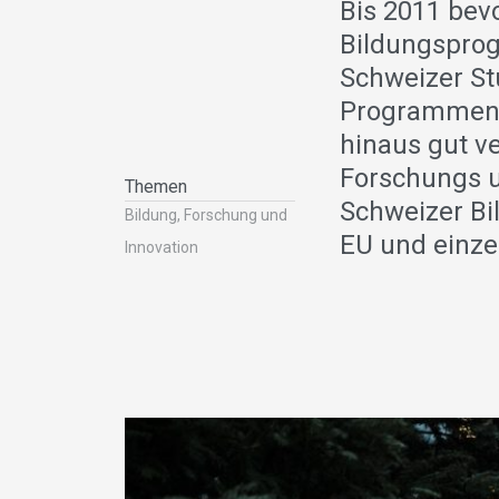
Bis 2011 bevo
Bildungspro
Schweizer St
Programmen t
hinaus gut ve
Forschungs u
Themen
Schweizer Bi
Bildung, Forschung und
EU und einz
Innovation