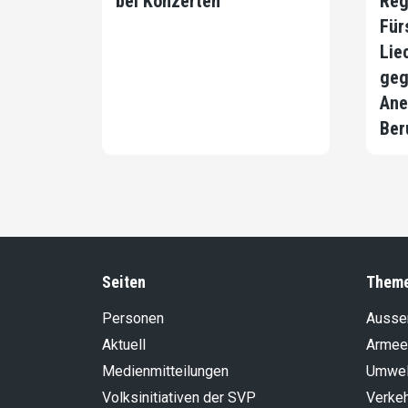
bei Konzerten
Reg
Für
Lie
geg
Ane
Ber
Seiten
Them
Personen
Aussen
Aktuell
Armee
Medienmitteilungen
Umwel
Volksinitiativen der SVP
Verke