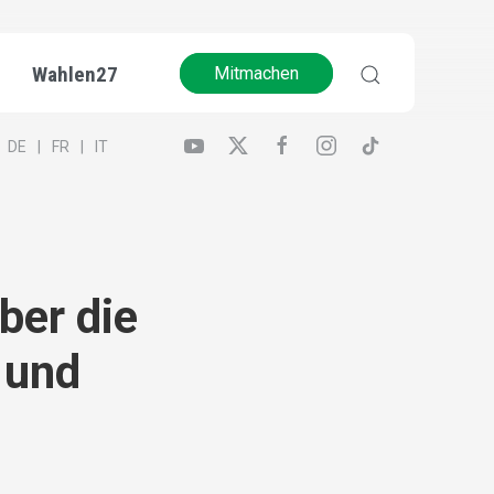
Wahlen27
Mitmachen
DE
FR
IT
ber die
 und