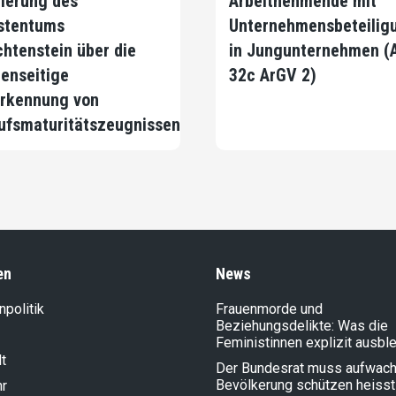
ierung des
Arbeitnehmende mit
stentums
Unternehmensbeteilig
chtenstein über die
in Jungunternehmen (A
enseitige
32c ArGV 2)
rkennung von
ufsmaturitätszeugnissen
en
News
politik
Frauenmorde und
Beziehungsdelikte: Was die
Feministinnen explizit ausbl
t
Der Bundesrat muss aufwach
Bevölkerung schützen heisst
hr