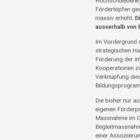
Hochschulebene) 
Fördertöpfen gew
massiv erhöht.
D
ausserhalb von 
Im Vordergrund d
strategischen H
Förderung der int
Kooperationen zw
Verknüpfung dies
Bildungsprogramm
Die bisher nur a
eigenen Förderp
Massnahme im Ge
Begleitmassnahm
einer Assoziieru