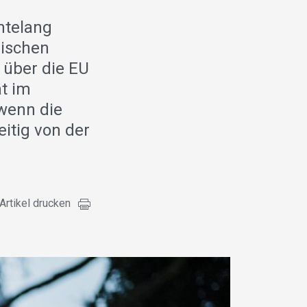
n
ntelang
äischen
 über die EU
ät im
 wenn die
itig von der
Artikel drucken