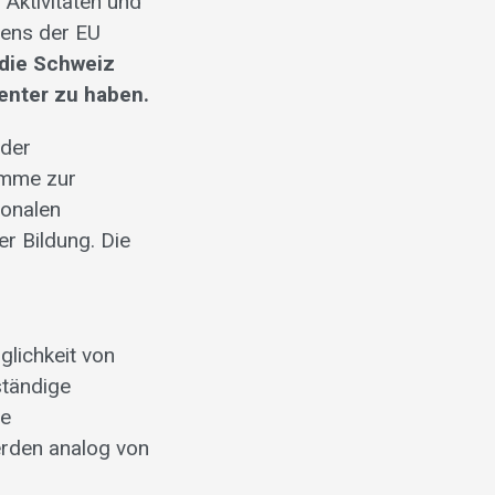
Aktivitäten und
tens der EU
 die Schweiz
enter zu haben.
 der
amme zur
ionalen
r Bildung. Die
glichkeit von
ständige
de
erden analog von