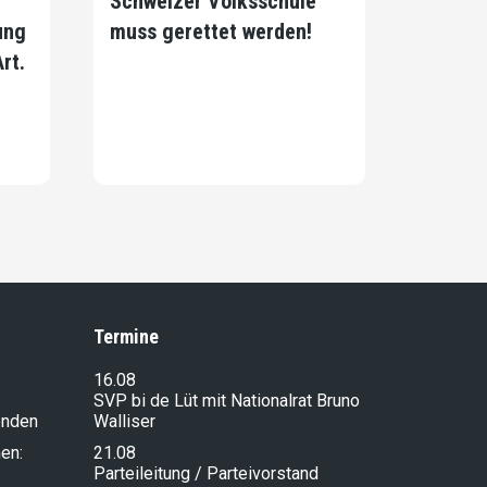
Schweizer Volksschule
ung
muss gerettet werden!
rt.
Termine
16.08
SVP bi de Lüt mit Nationalrat Bruno
enden
Walliser
en:
21.08
Parteileitung / Parteivorstand