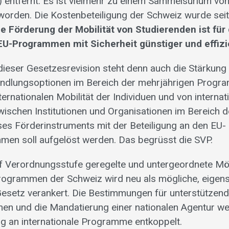
entfernt. Es ist vielmehr zu einem Sammelsurium von 
orden. Die Kostenbeteiligung der Schweiz wurde sei
ie Förderung der Mobilität von Studierenden ist für
EU-Programmen mit Sicherheit günstiger und effizi
ieser Gesetzesrevision steht denn auch die Stärkung
andlungsoptionen im Bereich der mehrjährigen Progr
ernationalen Mobilität der Individuen und von internat
ischen Institutionen und Organisationen im Bereich de
es Förderinstruments mit der Beteiligung an den EU-
en soll aufgelöst werden. Das begrüsst die SVP.
uf Verordnungsstufe geregelte und untergeordnete Mö
rogrammen der Schweiz wird neu als mögliche, eigen
setz verankert. Die Bestimmungen für unterstützen
en und die Mandatierung einer nationalen Agentur w
ng an internationale Programme entkoppelt.