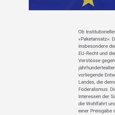
Ob Institutione
«Paketansatz»: D
Insbesondere di
EU-Recht und die 
Verstösse gegen 
jahrhundertealte
vorliegende Ent
Landes, die demo
Föderalismus. Di
Interessen der S
die Wohlfahrt un
einer Preisgabe 