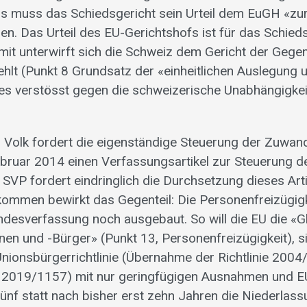
gs muss das Schiedsgericht sein Urteil dem EuGH «zu
en. Das Urteil des EU-Gerichtshofs ist für das Schied
amit unterwirft sich die Schweiz dem Gericht der Gege
fehlt (Punkt 8 Grundsatz der «einheitlichen Auslegung 
s verstösst gegen die schweizerische Unabhängigkeit
 Volk fordert die eigenständige Steuerung der Zuwan
ebruar 2014 einen Verfassungsartikel zur Steuerung 
 SVP fordert eindringlich die Durchsetzung dieses Art
ommen bewirkt das Gegenteil: Die Personenfreizügig
desverfassung noch ausgebaut. So will die EU die «
nen und -Bürger» (Punkt 13, Personenfreizügigkeit), si
ionsbürgerrichtlinie (Übernahme der Richtlinie 200
 2019/1157) mit nur geringfügigen Ausnahmen und EU
ünf statt nach bisher erst zehn Jahren die Niederlas