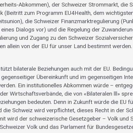
herheits-Abkommen), der Schweizer Strommarkt, die 
ik (Beitritt zum Programm EU4Health, dem wichtigsten
tsunion), die Schweizer Finanzmarktregulierung (Punk
ines Dialogs vor) und die Regelung der Zuwanderung
lierung und Zugang zu den Schweizer Sozialversicher
len allein von der EU für unser Land bestimmt werden.
tützt bilaterale Beziehungen auch mit der EU. Bedingu
n gegenseitiger Übereinkunft und im gegenseitigen Int
erden. Ein institutionelles Abkommen würde – entge
der Wirtschaftsverbände, die von «Bilateralen lll» sp
Beziehungen bedeuten. Denn in Zukunft würde die EU f
 die Schweiz wird verpflichtet, dieses Recht in der S
t wird der schweizerische Gesetzgeber – Volk und S
 Schweizer Volk und das Parlament für Bundesgesetze