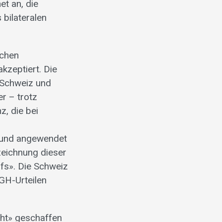
et an, die
 bilateralen
schen
kzeptiert. Die
 Schweiz und
r – trotz
z, die bei
 und angewendet
zeichnung dieser
s». Die Schweiz
uGH-Urteilen
cht» geschaffen