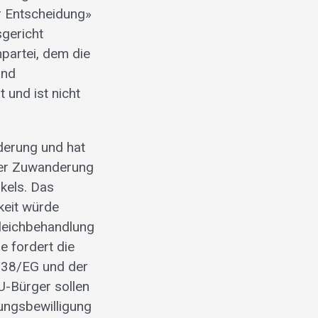
r Entscheidung»
sgericht
npartei, dem die
und
 und ist nicht
derung und hat
der Zuwanderung
ikels. Das
keit würde
Gleichbehandlung
e fordert die
4/38/EG und der
-Bürger sollen
sungsbewilligung