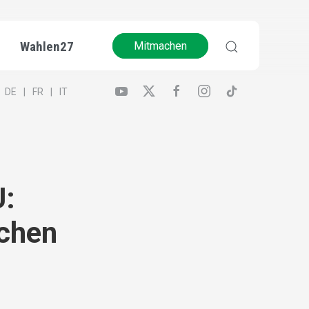
Wahlen27
Mitmachen
DE
FR
IT
U:
schen