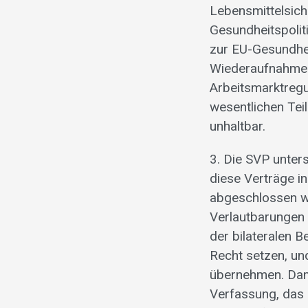
Lebensmittelsic
Gesundheitspolit
zur EU-Gesundhei
Wiederaufnahme e
Arbeitsmarktregu
wesentlichen Tei
unhaltbar.
3. Die SVP unters
diese Verträge i
abgeschlossen w
Verlautbarungen 
der bilateralen 
Recht setzen, und
übernehmen. Dami
Verfassung, das