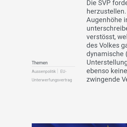
Die SVP forde
herzustellen.
Augenhöhe in
unterschreib
verstösst, w
des Volkes g
dynamische 
Unterstellun
Themen
ebenso keine
Aussenpolitik
EU-
zwingende Ve
Unterwerfungsvertrag