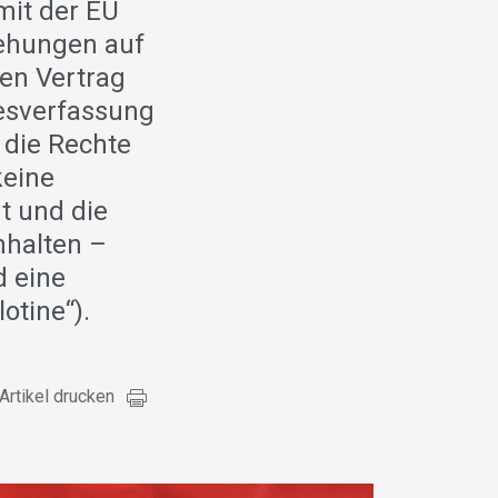
mit der EU
iehungen auf
en Vertrag
desverfassung
 die Rechte
keine
t und die
nhalten –
d eine
otine“).
Artikel drucken