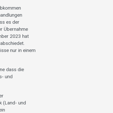
enabkommen
rhandlungen
ess es der
her Übernahme
mber 2023 hat
rabschiedet.
isse nur in einem
ne dass die
s- und
er
ik (Land- und
ein