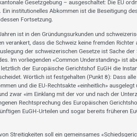
 kantonale Gesetzgebung – ausgeschaltet: Die EU ordn
. Ein institutionelles Abkommen ist die Beseitigung des
 dessen Fortsetzung.
 Jahren ist in den Gründungsurkunden und schweizeri
n verankert, dass die Schweiz keine fremden Richter a
uslegung der schweizerischen Gesetze ist Sache der
des. Im vorliegenden «Common Understanding» ist abe
letztlich der Europäische Gerichtshof EuGH die Instan
tscheidet. Wörtlich ist festgehalten (Punkt 8): Dass alle
mmen und die EU-Rechtsakte «einheitlich» ausgelegt
und zwar «im Einklang mit der vor und nach der Unter
enen Rechtsprechung des Europäischen Gerichtshof
ukünftigen EuGH-Urteilen und sogar bereits früheren E
 von Streitigkeiten soll ein gemeinsames «Schiedsgeri