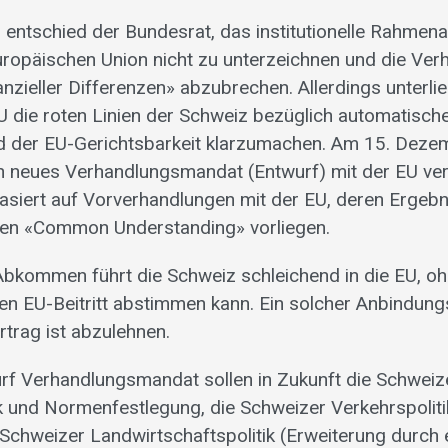
 entschied der Bundesrat, das institutionelle Rahm
Europäischen Union nicht zu unterzeichnen und die Ve
nzieller Differenzen» abzubrechen. Allerdings unterli
U die roten Linien der Schweiz bezüglich automatisc
d der EU-Gerichtsbarkeit klarzumachen. Am 15. Deze
n neues Verhandlungsmandat (Entwurf) mit der EU ve
siert auf Vorverhandlungen mit der EU, deren Ergebn
gen «Common Understanding» vorliegen.
Abkommen führt die Schweiz schleichend in die EU, oh
en EU-Beitritt abstimmen kann. Ein solcher Anbindung
trag ist abzulehnen.
f Verhandlungsmandat sollen in Zukunft die Schweiz
ik und Normenfestlegung, die Schweizer Verkehrspolit
 Schweizer Landwirtschaftspolitik (Erweiterung durch 