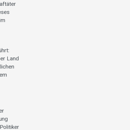
aftäter
eses
 im
hrt:
ser Land
tlichen
rem
er
sung
olitiker