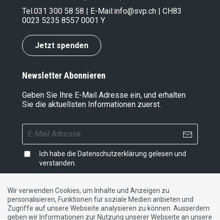
Tel.
031 300 58 58
| E-Mail:
info@svp.ch
| CH83
0023 5235 8557 0001 Y
Jetzt spenden
Newsletter Abonnieren
Geben Sie Ihre E-Mail Adresse ein, und erhalten
Sie die aktuellsten Informationen zuerst.
Ich habe die
Datenschutzerklärung
gelesen und
verstanden.
Wir verwenden Cookies, um Inhalte und Anzeigen zu
personalisieren, Funktionen für soziale Medien anbieten und
Impressum
|
Datenschutzerklärung
|
Kontakt
Zugriffe auf unsere Webseite analysieren zu können. Ausserdem
geben wir Informationen zur Nutzung unserer Webseite an unsere